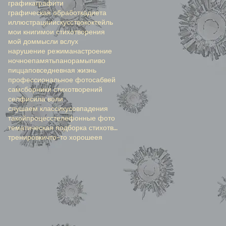
графика
графити
графическая обработка
диета
иллюстрации
искусство
коктейль
мои книги
мои стихотворения
мой дом
мысли вслух
нарушение режима
настроение
ночное
память
панорамы
пиво
пицца
повседневная жизнь
профессиональное фото
сабвей
сам
сборники стихотворений
селфи
сила воли
слушаем классику
совпадения
такойпроцесс
телефонные фото
тематическая подборка стихотворений
тренировки
что-то хорошее
я