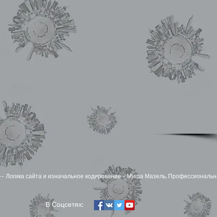
zel -- Логика сайта и изначальное кодирование - Миша Мазель. Профессиональн
​В Соцсетях: