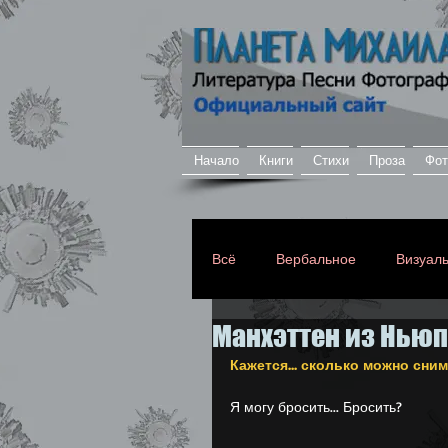
Начало
Книги
Стихи
Проза
Фот
Всё
Вербальное
Визуал
Манхэттен из Ньюп
Любимое
Личное
Кажется... сколько можно снима
Я могу бросить... Бросить?
Откровенное
Моё творч