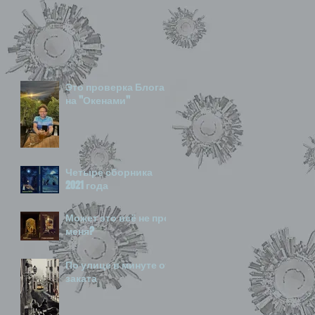
Это проверка Блога
на "Окенами"
Четыре сборника
2021 года
Может это всё не про
меня?
По улице в минуте от
заката