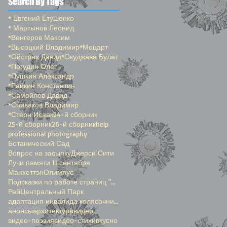
Search By Tags
* Евгений Етушенко
* Мартынов Леонид
*Венгеров Максим
*Высоцкий Владимир
*Моцарт
*Ойстрах Давид
*Окуджава Булат
*Погудин Олег
*Пушкин Александр
*Райкин Константин
*Самойлов Давид
*Спиваков Владимир
*Стерн Исаак
24-й сборник
25-й сборник
26-й сборник
help
professional photography
Ботанический Сад
Вопрос на засыпку
Джерси Сити
Лучи памяти 11 сентября
Манхеттэн
Олимпус
Подсказки по работе страниц "Окенами"
Рей
Центральный Парк
адаптация инвалида колясочника
анонсы
архитектура
видео
видео-поэзия
видео-стихи
вкусно