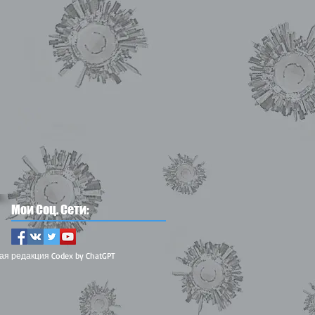
Мои Соц. Сети:
ая редакция Codex by ChatGPT