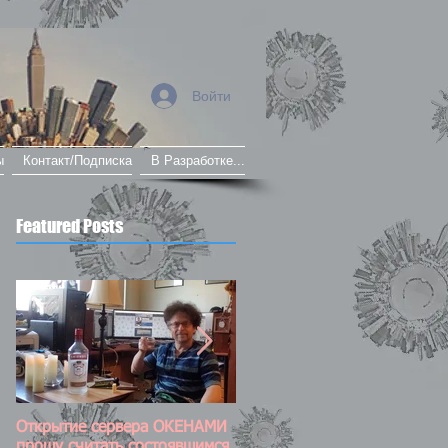
Войти
ы
Контакт/Подписка
В Разработке...
Featured Posts
Открытие сервера ОКЕНАМИ
Постоянно обновляемый пос
прошу считать состоявшимся