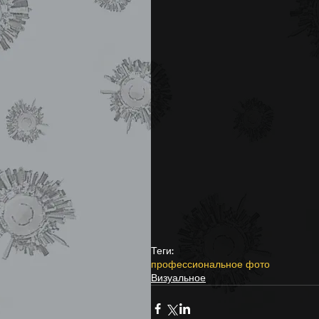
Лытдыбр (Дневник)
Теги:
профессиональное фото
Визуальное