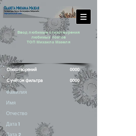
Ввод любимые стихотворения
любимых поэтов
ТОП Михаила Мазеля
Стихотворений
0000
С учётом фильтра
0000
Фамилия
Имя
Отчество
Дата 1
Дата 2