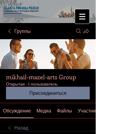
Группы
mikhail-mazel-arts Group
Открытая
·
1 пользователь
Присоединиться
Обсуждение
Медиа
Файлы
Участники
Назад