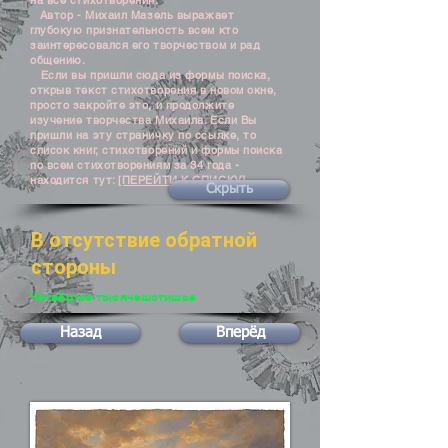
на все стихотворения.
Автор - Михаил Мазель выражает
глубокую признательность всем кто
заинтересовался его творчеством и рад
общению.
Если вы пришли сюда из формы поиска,
открыв текст стихотворения в новом окне,
просто закройте это, и продолжите
изучение творчества Михаила. Если Вы
пришли на эту страничку по ссылке, то
список книг, стихотворений и формы поиска
по всем стихотворениям за 34 года -
находится тут:
[ПЕРЕЙТИ К СПИСКУ]
Скрыть
В отсутствие обратной
стороны
Четвёртое тысячешстишье
Назад
Вперёд