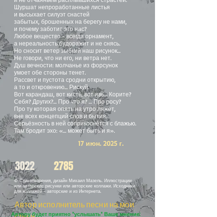
Шуршат непроработанные листья
и высыхает силуэт снастей
забытых, брошенных на берегу не нами,
и почему заботит это нас?
Любое вещество - всегда орнамент,
а нереальность будоражит и не снясь.
Но сносит ветер зыбкий наш рисунок…
Не говори, что ни его, ни ветра нет.
Душ вечности: молчанье из форсунок
умоет обе стороны тенет.
Рассвет и пустота сродни открытию,
а то и откровению… Рискуй.
Вот карандаш, вот кисть, вот явь… Корите?
Себя? Других?… Про что я? … Про росу?
Про ту которая опять на утро ляжет,
вне всех концепций слов и бытия.
Серьёзность в ней соприкоснётся с блажью.
Там бродит эхо: «… может быть и я».
17 июн. 2025 г.
3022
2785
© Стихотворения, дизайн Михаил Мазель. Иллюстрации
или авторские рисунки или авторские коллажи. Исходники
для коллажей - авторские и из Интернета.
Автор исполнитель песни на мои
Автору будет приятно "услышать" Ваше мнение:
стихи