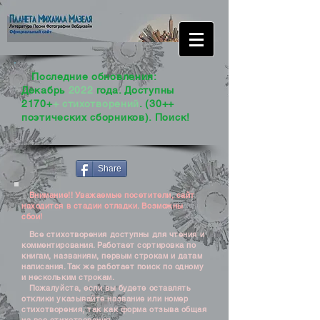
Последние обновления:
Декабрь
2022
года. Доступны
2170+
+ стихотворений
. (30++
поэтических сборников). Поиск!
Share
Внимание!! Уважаемые посетители, сайт
находится в стадии отладки. Возможны
сбои!
Все стихотворения доступны для чтения и
комментирования. Работает сортировка по
книгам, названиям, первым строкам и датам
написания. Так же работает поиск по одному
и нескольким строкам.
Пожалуйста, если вы будете оставлять
отклики указывайте название или номер
стихотворения, так как форма отзыва общая