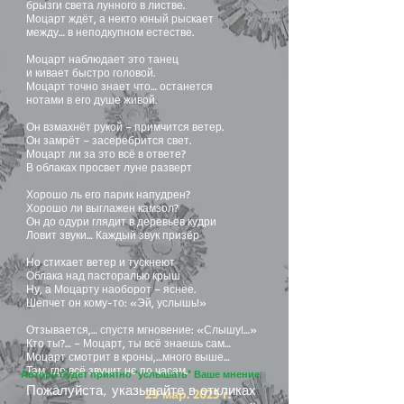
брызги света лунного в листве.
Моцарт ждёт, а некто юный рыскает
между… в неподкупном естестве.
Моцарт наблюдает это танец
и кивает быстро головой.
Моцарт точно знает что… останется
нотами в его душе живой.
Он взмахнёт рукой – примчится ветер.
Он замрёт – засеребрится свет.
Моцарт ли за это всё в ответе?
В облаках просвет луне разверт
Хорошо ль его парик напудрен?
Хорошо ли выглажен камзол?
Он до одури глядит в деревьев кудри
Ловит звуки… Каждый звук призёр
Но стихает ветер и тускнеют
Облака над пасторалью крыш
Ну, а Моцарту наоборот – яснее.
Шепчет он кому-то: «Эй, услышь!»
Отзывается,… спустя мгновение: «Слышу!…»
Кто ты?… – Моцарт, ты всё знаешь сам…
Моцарт смотрит в кроны,…много выше…
Там, где всё звучит не по часам.
Автору будет приятно "услышать" Ваше мнение:
Пожалуйста, указывайте в откликах
29 мар. 2025 г.