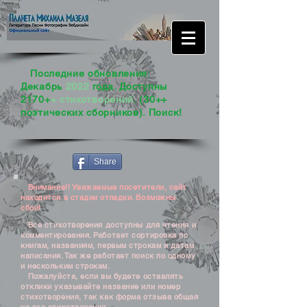
Последние обновления:
Декабрь
2022
года. Доступны
2170+
+ стихотворений
. (30++
поэтических сборников). Поиск!
Share
Внимание!! Уважаемые посетители, сайт
находится в стадии отладки. Возможны
сбои!
Все стихотворения доступны для чтения и
комментирования. Работает сортировка по
книгам, названиям, первым строкам и датам
написания. Так же работает поиск по одному
и нескольким строкам.
Пожалуйста, если вы будете оставлять
отклики указывайте название или номер
стихотворения, так как форма отзыва общая