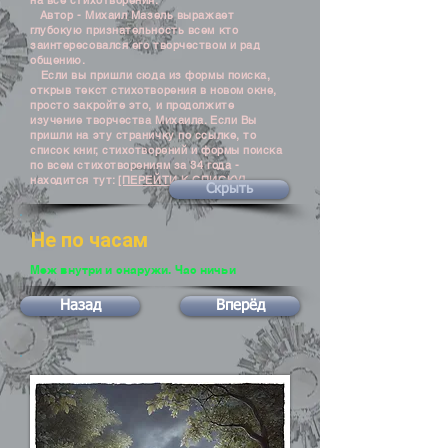
на все стихотворения.
Автор - Михаил Мазель выражает
глубокую признательность всем кто
заинтересовался его творчеством и рад
общению.
Если вы пришли сюда из формы поиска,
открыв текст стихотворения в новом окне,
просто закройте это, и продолжите
изучение творчества Михаила. Если Вы
пришли на эту страничку по ссылке, то
список книг, стихотворений и формы поиска
по всем стихотворениям за 34 года -
находится тут:
[ПЕРЕЙТИ К СПИСКУ]
Скрыть
Не по часам
Меж внутри и снаружи. Час ничьи
Назад
Вперёд