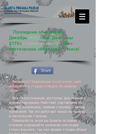
Последние обновления:
Декабрь
2022
года. Доступны
2170+
+ стихотворений
. (30++
поэтических сборников). Поиск!
Share
Внимание!! Уважаемые посетители, сайт
находится в стадии отладки. Возможны
сбои!
Все стихотворения доступны для чтения и
комментирования. Работает сортировка по
книгам, названиям, первым строкам и датам
написания. Так же работает поиск по одному
и нескольким строкам.
Пожалуйста, если вы будете оставлять
отклики указывайте название или номер
стихотворения, так как форма отзыва общая