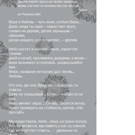
Время плетёт круги на твоём запястье,
жизнь состоит из множества сих кругов,
Миха
ил Розенштейн
Вера в Любовь – чуть иная, особая Вера…
Даже, когда ты один – нарастают круги,
словно на дереве, делая зёрнышки –
сферами,
делая каждого, кто позволяет, – другим.
Небо растет и сменяет окрас, нарастая
слоями
дней и ночей, проливаясь дождями, и вновь –
море возникнет в глубокой… разверзшейся
яме.
Море, название которому даст вновь…
Любовь.
Кто она, где она. Вряд ли… – найдёшь ты
ответы.
Даже не спрашивай … Если… – найдётся он
сам.
Небо меняет окрас … Снова… Бесится ветер.
Хочет проверить на стойкость, шепча: «Не
бросай!»
Мы существуем, любя… лишь на грани испуга.
Что-то ветвится, как память у нас за спиной.
Где же она? Нет ответа… – движенье из
круга.