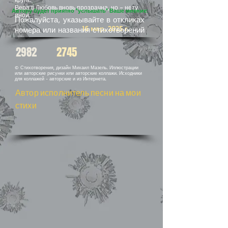
Вера в Любовь вновь прозрачна, но – нету
Автору будет приятно "услышать" Ваше мнение:
иной.
Пожалуйста, указывайте в откликах
16 мар. 2025 г.
номера или названия стихотворений
2982
2745
© Стихотворения, дизайн Михаил Мазель. Иллюстрации
или авторские рисунки или авторские коллажи. Исходники
для коллажей - авторские и из Интернета.
Автор исполнитель песни на мои
стихи