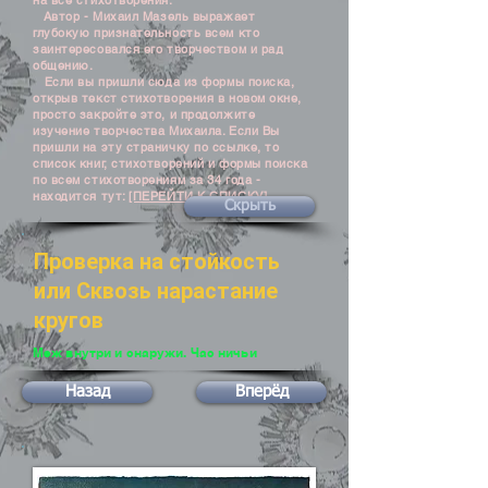
на все стихотворения.
Автор - Михаил Мазель выражает
глубокую признательность всем кто
заинтересовался его творчеством и рад
общению.
Если вы пришли сюда из формы поиска,
открыв текст стихотворения в новом окне,
просто закройте это, и продолжите
изучение творчества Михаила. Если Вы
пришли на эту страничку по ссылке, то
список книг, стихотворений и формы поиска
по всем стихотворениям за 34 года -
находится тут:
[ПЕРЕЙТИ К СПИСКУ]
Скрыть
Проверка на стойкость
или Сквозь нарастание
кругов
Меж внутри и снаружи. Час ничьи
Назад
Вперёд