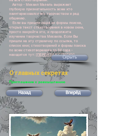
на все стихотворения.
Автор - Михаил Мазель выражает
глубокую признательность всем кто
заинтересовался его творчеством и рад
общению.
Если вы пришли сюда из формы поиска,
открыв текст стихотворения в новом окне,
просто закройте это, и продолжите
изучение творчества Михаила. Если Вы
пришли на эту страничку по ссылке, то
список книг, стихотворений и формы поиска
по всем стихотворениям за 34 года -
находится тут:
[ПЕРЕЙТИ К СПИСКУ]
Скрыть
О главных секретах
Приглашение к размышлению
Назад
Вперёд