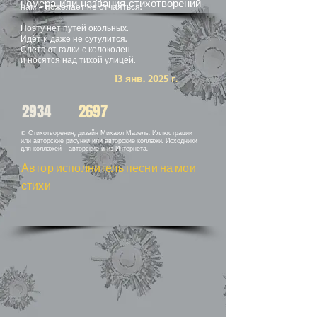
номера или названия стихотворений
нам – пожелает не отчаяться.
Поэту нет путей окольных.
Идёт и даже не сутулится.
Слетают галки с колоколен
и носятся над тихой улицей.
13 янв. 2025 г.
2934
2697
© Стихотворения, дизайн Михаил Мазель. Иллюстрации
или авторские рисунки или авторские коллажи. Исходники
для коллажей - авторские и из Интернета.
Автор исполнитель песни на мои
стихи