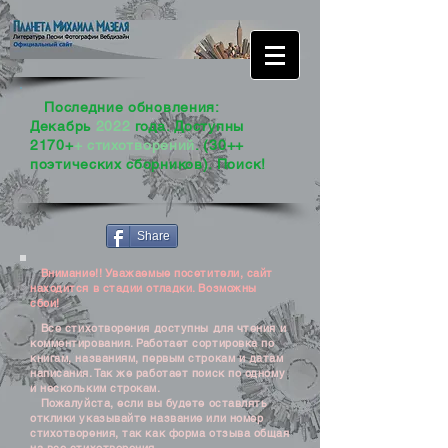
Последние обновления:
Декабрь
2022
года. Доступны
2170+
+ стихотворений
. (30++
поэтических сборников). Поиск!
Share
Внимание!! Уважаемые посетители, сайт
находится в стадии отладки. Возможны
сбои!
Все стихотворения доступны для чтения и
комментирования. Работает сортировка по
книгам, названиям, первым строкам и датам
написания. Так же работает поиск по одному
и нескольким строкам.
Пожалуйста, если вы будете оставлять
отклики указывайте название или номер
стихотворения, так как форма отзыва общая