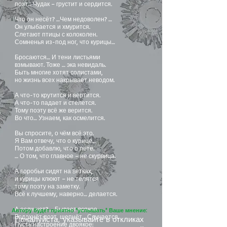
поэт… Чудак – грустит и сердится.
Что он несёт? …Чем недоволен? …
Он улыбается и хмурится.
Слетают птицы с колоколен.
Сомненья из-под ног, что курицы…
Бросаются… И тени листьями
взмывают. Тоже … эка невидаль.
Быть многие хотят солистами,
но жизнь всех накрывает неводом.
А что-то крутится и вертится.
А что-то падает и стелется.
Тому поэту всё же верится.
Во что… Узнаем, как осмелится.
Вы спросите, о чём всё это.
Я Вам отвечу, что о курице…
Потом добавлю, что о лете.
… О том, что главное – не скурвица.
А воробьи сидят на ветках,
и курицы клюют – не телятся
тому поэту на заметку.
Всё к лучшему, наверно… делается.
А если нет? … Бывает всякое.
Автору будет приятно "услышать" Ваше мнение:
Вздохнёт поэт, шепнёт… Случается.
Пожалуйста, указывайте в откликах
Пусть настроение двоякое: