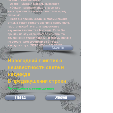
на все стихотворения.
Автор - Михаил Мазель выражает
глубокую признательность всем кто
заинтересовался его творчеством и рад
общению.
Если вы пришли сюда из формы поиска,
открыв текст стихотворения в новом окне,
просто закройте это, и продолжите
изучение творчества Михаила. Если Вы
пришли на эту страничку по ссылке, то
список книг, стихотворений и формы поиска
по всем стихотворениям за 34 года -
находится тут:
[ПЕРЕЙТИ К СПИСКУ]
Скрыть
Новогодний триптих о
неизвестности свете и
надежде
В предвкушении строки
Приглашение к размышлению
Назад
Вперёд