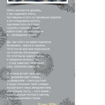
Опять кончается декабрь,
и мы надеемся опять,
пустившись в путь со скромным скарбом
и не оглядываясь вспять,
одолевая пять за пядью
сугробы страхов и тревог,
найти ответ за снегопадом
и … провиденья экивок.
Да… мы опять не ждём подсказок.
Возможно… чувств и тишины.
Чтоб после кратким пересказом
не стали вы обольщены.
Но чтоб была завеса тайны
и ожиданье волшебства…
… След заметает неустанно
снег, залепляя нам уста.
И истина встаёт простая:
за декабрём идёт январь,
за февралём – снега растают
и вздох пополнит твой словарь
пускай всего лишь междометием,
невнятным, пусть, … зато каким …
наполненным теплом и светом,
и предвкушением строки.
31 дек. 2024 г.