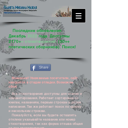
Последние обновления:
Декабрь
2022
года. Доступны
2170+
+ стихотворений
. (30++
поэтических сборников). Поиск!
Share
Внимание!! Уважаемые посетители, сайт
находится в стадии отладки. Возможны
сбои!
Все стихотворения доступны для чтения и
комментирования. Работает сортировка по
книгам, названиям, первым строкам и датам
написания. Так же работает поиск по одному
и нескольким строкам.
Пожалуйста, если вы будете оставлять
отклики указывайте название или номер
стихотворения, так как форма отзыва общая