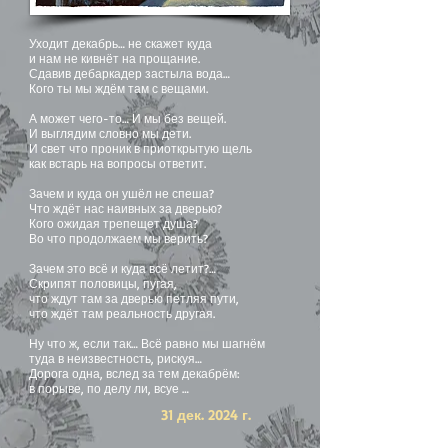
Уходит декабрь… не скажет куда
и нам не кивнёт на прощание.
Сдавив дебаркадер застыла вода…
Кого ты мы ждём там с вещами.
А может чего-то… И мы без вещей.
И выглядим словно мы дети.
И свет что проник в приоткрытую щель
как встарь на вопросы ответит.
Зачем и куда он ушёл не спеша?
Что ждёт нас наивных за дверью?
Кого ожидая трепещет душа?
Во что продолжаем мы верить?
Зачем это всё и куда всё летит?…
Скрипят половицы, пугая,
что ждут там за дверью петляя пути,
что ждёт там реальность другая.
Ну что ж, если так… Всё равно мы шагнём
туда в неизвестность, рискуя…
Дорога одна, вслед за тем декабрём:
в порыве, по делу ли, всуе …
31 дек. 2024 г.