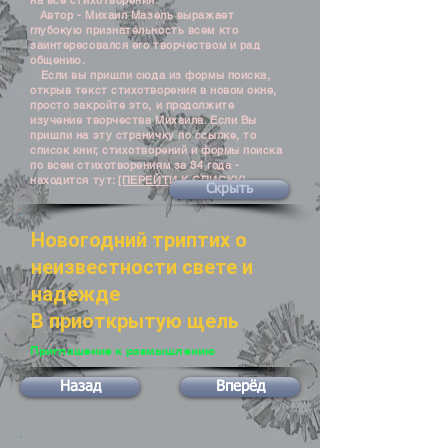
на все стихотворения.
Автор - Михаил Мазель выражает
глубокую признательность всем кто
заинтересовался его творчеством и рад
общению.
Если вы пришли сюда из формы поиска,
открыв текст стихотворения в новом окне,
просто закройте это, и продолжите
изучение творчества Михаила. Если Вы
пришли на эту страничку по ссылке, то
список книг, стихотворений и формы поиска
по всем стихотворениям за 34 года -
находится тут:
[ПЕРЕЙТИ К СПИСКУ]
Скрыть
Новогодний триптих о
неизвестности свете и
надежде
В приоткрытую щель
Приглашение к размышлению
Назад
Вперёд