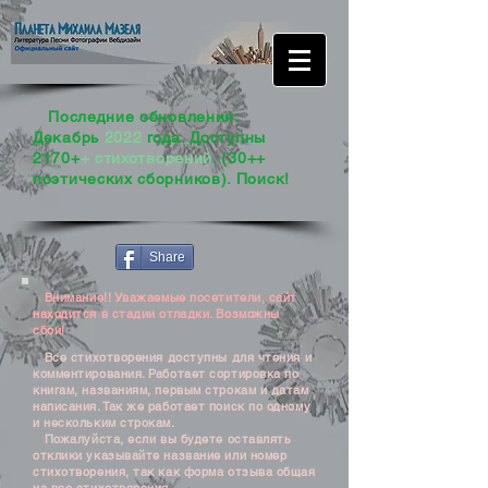
Последние обновления:
Декабрь
2022
года. Доступны
2170+
+ стихотворений
. (30++
поэтических сборников). Поиск!
Share
Внимание!! Уважаемые посетители, сайт
находится в стадии отладки. Возможны
сбои!
Все стихотворения доступны для чтения и
комментирования. Работает сортировка по
книгам, названиям, первым строкам и датам
написания. Так же работает поиск по одному
и нескольким строкам.
Пожалуйста, если вы будете оставлять
отклики указывайте название или номер
стихотворения, так как форма отзыва общая