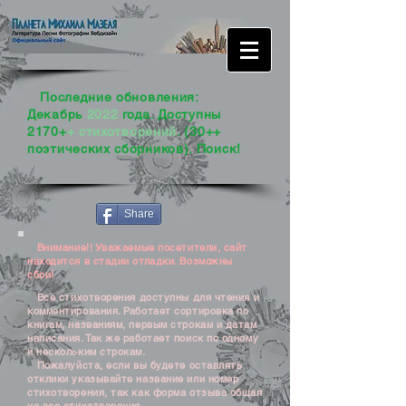
Последние обновления:
Декабрь
2022
года. Доступны
2170+
+ стихотворений
. (30++
поэтических сборников). Поиск!
Share
Внимание!! Уважаемые посетители, сайт
находится в стадии отладки. Возможны
сбои!
Все стихотворения доступны для чтения и
комментирования. Работает сортировка по
книгам, названиям, первым строкам и датам
написания. Так же работает поиск по одному
и нескольким строкам.
Пожалуйста, если вы будете оставлять
отклики указывайте название или номер
стихотворения, так как форма отзыва общая