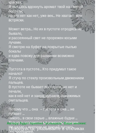
красках.
Я пытаюсь вдохнуть аромат твой на смятой
постели,
но его нет как нет, уже век… Не хватает мне
встряски.
Может ветра… Но их в пустоте отродясь не
бывало,
и рассеянный свет не прорежен косыми
лучами.
Я смотрю на буфет на покрытые пылью
бокалы
и едва повожу для разминки возможно
плечами.
Пустота в пустоте… Кто придумал такое
начало?
Я стучу по стеклу произвольным движением
пальцев.
В пустоте не бывает восторгов, но нет и
печали,
как в ней нет и зануд, дураков, одержимых
скитальцев.
Потому что … она – пустота и она … не
пускает …
никого… в свои серые … влажные будни …
Только я незаметно её изменяю мазками.
Автору будет приятно "услышать" Ваше мнение:
Не назло – вопреки не даю ей пустеть
Пожалуйста, указывайте в откликах
беспробудней.