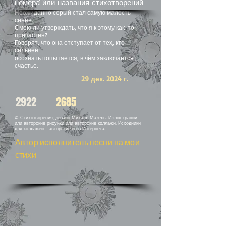
номера или названия стихотворений
Неожиданно серый стал самую малость
синее.
Смею ли утверждать, что я к этому как-то
причастен?
Говорят, что она отступает от тех, кто
сильнее
осознать попытается, в чём заключается
счастье.
29 дек. 2024 г.
2922
2685
© Стихотворения, дизайн Михаил Мазель. Иллюстрации
или авторские рисунки или авторские коллажи. Исходники
для коллажей - авторские и из Интернета.
Автор исполнитель песни на мои
стихи