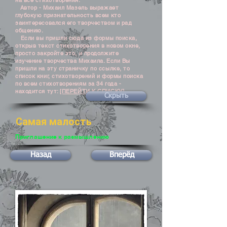
на все стихотворения.
Автор - Михаил Мазель выражает
глубокую признательность всем кто
заинтересовался его творчеством и рад
общению.
Если вы пришли сюда из формы поиска,
открыв текст стихотворения в новом окне,
просто закройте это, и продолжите
изучение творчества Михаила. Если Вы
пришли на эту страничку по ссылке, то
список книг, стихотворений и формы поиска
по всем стихотворениям за 34 года -
находится тут:
[ПЕРЕЙТИ К СПИСКУ]
Скрыть
Самая малость
Приглашение к размышлению
Назад
Вперёд