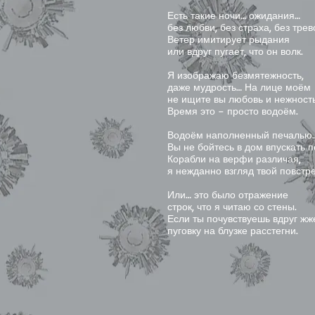
Есть такие ночи… ожидания…
без любви, без страха, без трев
Ветер имитирует рыдания
или вдруг пугает, что он волк.
Я изображаю безмятежность,
даже мудрость… На лице моём
не ищите вы любовь и нежност
Время это – просто водоём.
Водоём наполненный печалью
Вы не бойтесь в дом впускать п
Корабли на верфи различая,
я нежданно взгляд твой повстре
Или… это было отражение
строк, что я читаю со стены.
Если ты почувствуешь вдруг жж
пуговку на блузке расстегни.