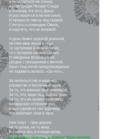
и возродиться не спеша,
найдя сундук Чезаре Спада
и осознав, что есть Душа.
И растворится в белом снеге.
И прорасти сквозь лёд травой.
Слетать к созвездию Омеги,
и ощутить, что не впервой.
А день бежит дорогой длинной,
петляя меж лесов и скал,
то застревая в вязкой глине,
то с бугорков срывая скальп.
И ожиданье возрождения
сродни с прощанием с мечтой.
Хруст под ногой предупрежденье:
не задавать вопрос: «За что»…
За любопытство и надежду,
упрямство и беспечный нрав.
За то, что раньше был невеждой,
За то, что, видя лёд, ждёшь трав.
За то, что не знавал сокровищ
прекраснее оттенков глаз,
и был одним из тех чудовищ,
что избегают снов и ласк.
Они текут - твои дороги:
не то ручьи, не то века.
И солнца луч, и птичьи оргии,
тебя пытаясь отвлекать
Автору будет приятно "услышать" Ваше мнение: