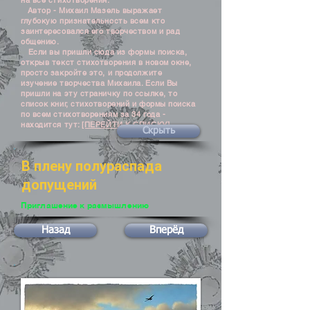
на все стихотворения.
Автор - Михаил Мазель выражает
глубокую признательность всем кто
заинтересовался его творчеством и рад
общению.
Если вы пришли сюда из формы поиска,
открыв текст стихотворения в новом окне,
просто закройте это, и продолжите
изучение творчества Михаила. Если Вы
пришли на эту страничку по ссылке, то
список книг, стихотворений и формы поиска
по всем стихотворениям за 34 года -
находится тут:
[ПЕРЕЙТИ К СПИСКУ]
Скрыть
В плену полураспада
допущений
Приглашение к размышлению
Назад
Вперёд