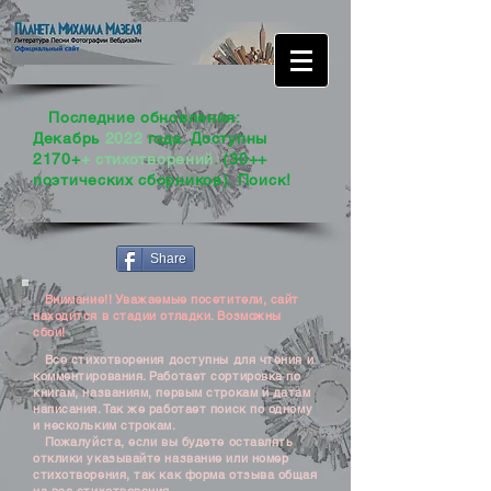
Последние обновления:
Декабрь
2022
года. Доступны
2170+
+ стихотворений
. (30++
поэтических сборников). Поиск!
Share
Внимание!! Уважаемые посетители, сайт
находится в стадии отладки. Возможны
сбои!
Все стихотворения доступны для чтения и
комментирования. Работает сортировка по
книгам, названиям, первым строкам и датам
написания. Так же работает поиск по одному
и нескольким строкам.
Пожалуйста, если вы будете оставлять
отклики указывайте название или номер
стихотворения, так как форма отзыва общая