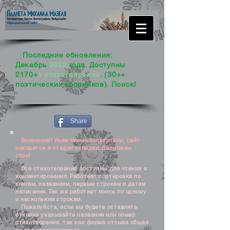
Последние обновления:
Декабрь
2022
года. Доступны
2170+
+ стихотворений
. (30++
поэтических сборников). Поиск!
Share
Внимание!! Уважаемые посетители, сайт
находится в стадии отладки. Возможны
сбои!
Все стихотворения доступны для чтения и
комментирования. Работает сортировка по
книгам, названиям, первым строкам и датам
написания. Так же работает поиск по одному
и нескольким строкам.
Пожалуйста, если вы будете оставлять
отклики указывайте название или номер
стихотворения, так как форма отзыва общая