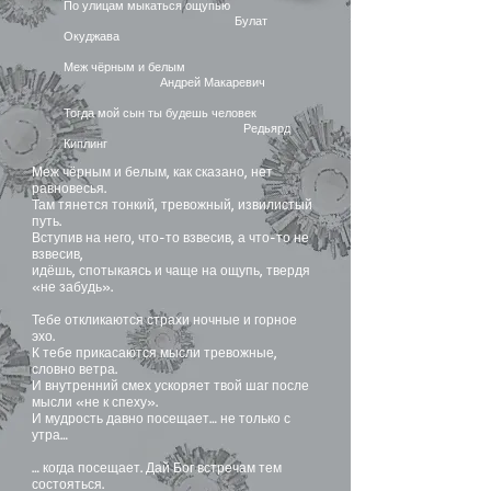
По улицам мыкаться ощупью
Булат
Окуджава
Меж чёрным и белым
Андрей Макаревич
Тогда мой сын ты будешь человек
Редьярд
Киплинг
Меж чёрным и белым, как сказано, нет
равновесья.
Там тянется тонкий, тревожный, извилистый
путь.
Вступив на него, что-то взвесив, а что-то не
взвесив,
идёшь, спотыкаясь и чаще на ощупь, твердя
«не забудь».
Тебе откликаются страхи ночные и горное
эхо.
К тебе прикасаются мысли тревожные,
словно ветра.
И внутренний смех ускоряет твой шаг после
мысли «не к спеху».
И мудрость давно посещает… не только с
утра…
… когда посещает. Дай Бог встречам тем
состояться.