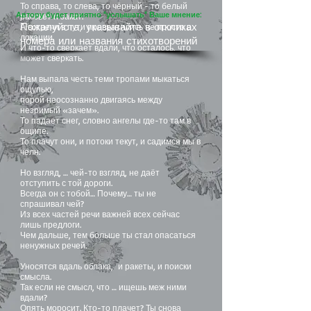
То справа, то слева, то чёрный - то белый
Автору будет приятно "услышать" Ваше мнение:
рассвет и закат.
Пожалуйста, указывайте в откликах
А встречи в пути превратились не просто в
локации.
номера или названия стихотворений
И что-то сверкает вдали, что осталось, что
может сверкать.
Нам выпала честь теми тропами мыкаться
ощупью,
порой неосознанно двигаясь между
незримый «зачем».
То падает снег, словно ангелы где-то там в
ощипе.
То плачут они, и потоки текут, и садимся мы в
челн.
Но взгляд, … чей-то взгляд, не даёт
отступить с той дороги.
Всегда он с тобой… Почему… ты не
спрашивал чей?
Из всех частей речи важней всех сейчас
лишь предлоги.
Чем дальше, тем больше ты стал опасаться
ненужных речей.
Уносятся вдаль облака, и ракеты, и поиски
смысла.
Так если не смысл, что … ищешь меж ними
вдали?
Опять моросит. Кто-то плачет? Ты снова