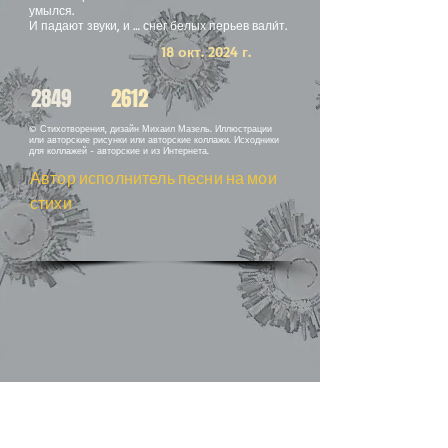
умылся.
И падают звуки, и … снег белых перьев вали́т.
18 окт. 2024 г.
2849
2612
© Стихотворения, дизайн Михаил Мазель. Иллюстрации
или авторские рисунки или авторские коллажи. Исходники
для коллажей - авторские и из Интернета.
Автор исполнитель песни на мои
стихи