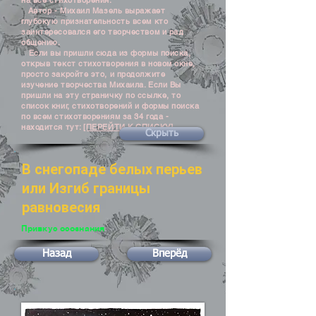
на все стихотворения.
Автор - Михаил Мазель выражает
глубокую признательность всем кто
заинтересовался его творчеством и рад
общению.
Если вы пришли сюда из формы поиска,
открыв текст стихотворения в новом окне,
просто закройте это, и продолжите
изучение творчества Михаила. Если Вы
пришли на эту страничку по ссылке, то
список книг, стихотворений и формы поиска
по всем стихотворениям за 34 года -
находится тут:
[ПЕРЕЙТИ К СПИСКУ]
Скрыть
В снегопаде белых перьев
или Изгиб границы
равновесия
Привкус осознания
Назад
Вперёд