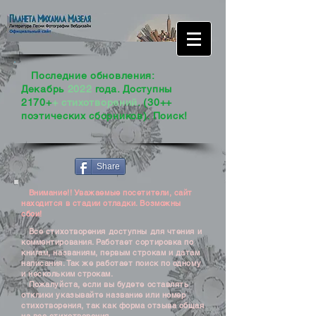
Последние обновления:
Декабрь
2022
года. Доступны
2170+
+ стихотворений
. (30++
поэтических сборников). Поиск!
Share
Внимание!! Уважаемые посетители, сайт
находится в стадии отладки. Возможны
сбои!
Все стихотворения доступны для чтения и
комментирования. Работает сортировка по
книгам, названиям, первым строкам и датам
написания. Так же работает поиск по одному
и нескольким строкам.
Пожалуйста, если вы будете оставлять
отклики указывайте название или номер
стихотворения, так как форма отзыва общая