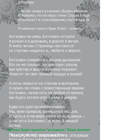
и Рихтеру
… 40 лет назад я услышал «Бурю» впервые
И пожалел, что не пишу стихи. Спустя 3 года
Я написал 1-е стихотворение, спустя еще 24
–
Я написал стихи о бури. И вот – второе.
Бетховен не умер. Бетховен остался
в ручьях и в деревьях, в дороге и ветре.
Я книгу читаю. Страницы листаются
со строчки «ищите» к… любите и верьте.
Бетховен сливается с нашим дыханьем.
Его он не слышит, но чувствует разом,
как чувства и мысли в сиянье порхают.
Охватят ли свет лунный сердце и разум?
А ноты ложатся на строчки в молчании.
А нужно ли слово с божественным звуком.
Бетховен, начав путь на гребне отчаянья,
как будто затеял игру с нами в жмурки.
Едва его руки касаются клавиш
Мы, веки прикрыв, замираем в экстазе.
И пусть в этом мире ничто не исправишь –
у нас есть Бетховен. Во всём. В каждой
фразе.
Автору будет приятно "услышать" Ваше мнение:
Пожалуйста, указывайте в откликах
Несутся по небу кудлатые тучи.
Куда вы? Куда там. Они не ответят.