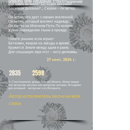
номера или названия стихотворений
Бетховен великий? Бетховен могучий?
Бетховен дыханье? … Скорее – он ветер.
Он ветер, что дует с окраин вселенной.
Он ветер, который вселяет надежду.
Он где-то на Млечном Пути. По колено
в реке наваждения. Ныне и прежде.
Гоните уныние если играет
Бетховен, взирая на звёзды и время.
Кружится Земля между адом и раем.
Для слышащих звук этот – нету дилеммы.
27 сент. 2024 г.
2835
2598
© Стихотворения, дизайн Михаил Мазель. Иллюстрации
или авторские рисунки или авторские коллажи. Исходники
для коллажей - авторские и из Интернета.
Автор исполнитель песни на мои
стихи