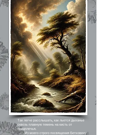
Так легче расслышать, как льется дыханье
сквозь плавную темень на кисть от
предплечья.
Из моего строго посвящения Бетховену