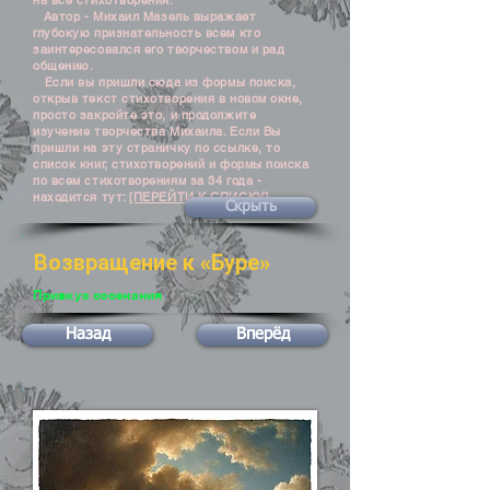
на все стихотворения.
Автор - Михаил Мазель выражает
глубокую признательность всем кто
заинтересовался его творчеством и рад
общению.
Если вы пришли сюда из формы поиска,
открыв текст стихотворения в новом окне,
просто закройте это, и продолжите
изучение творчества Михаила. Если Вы
пришли на эту страничку по ссылке, то
список книг, стихотворений и формы поиска
по всем стихотворениям за 34 года -
находится тут:
[ПЕРЕЙТИ К СПИСКУ]
Скрыть
Возвращение к «Буре»
Привкус осознания
Назад
Вперёд