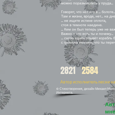
можно поразмыслить у пруда…
Говорят, что нет его в … болоте
Там и жизни, вроде, нет… на дне
… не ищите истине оплота,
стоя в темноте наедине.
… Кем он был теперь уже не ва
Важно – кто есть ты и почему…
… снова вдаль плывёт корабль
с громким именем, что ты пере
2821
2584
Автор исполнитель песни на
© Стихотворения, дизайн Михаил Мазел
Интернета.
Авт
мне