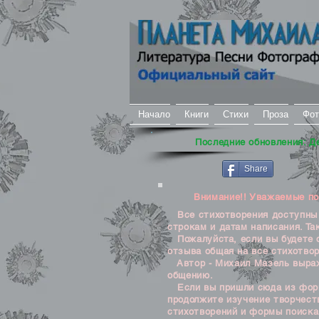
Начало
Книги
Стихи
Проза
Фот
Последние обновления: Д
Share
Внимание!! Уважаемые посе
Все стихотворения доступны д
строкам и датам написания. Та
Пожалуйста, если вы будете о
отзыва общая на все стихотвор
Автор - Михаил Мазель выража
общению.
Если вы пришли сюда из формы
продолжите изучение творчеств
стихотворений и формы поиска 