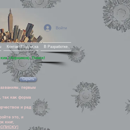
Войти
ы
Контакт/Подписка
В Разработке...
ских сборников). Поиск!
Скрыть
названиям, первым
, так как форма
орчеством и рад
ойте это, и
к книг,
 СПИСКУ]