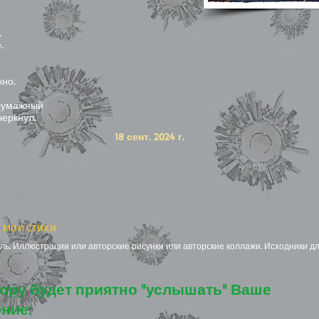
…
.
жно.
 бумажный
черкнул.
18 сент. 2024 г.
 мои стихи
ь. Иллюстрации или авторские рисунки или авторские коллажи. Исходники дл
ору будет приятно "услышать" Ваше
ние: