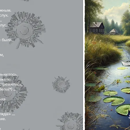
ужным.
слух.
…
луг.
е
е было…
м,
менилось.
яжело.
устремились,
ело(*) …
енка
ь
ужда» ….
ние.
ие