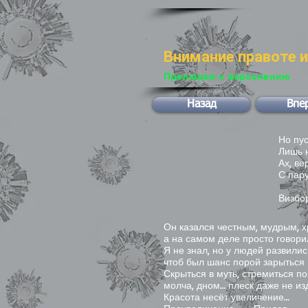
Внимание правоте 
Прелюдия к взрослению
Назад
Впе
Но пу
Лишь 
Ах, ве
С пару
Визбо
Он казался честным, мудрым, 
а на самом деле просто говори
Я не знал, но у людей развилис
чтоб был шанс порой зарыться 
Скрыться в муть, стремиться по
молча, дном… плеск даже не из
Красота несёт увеличение…