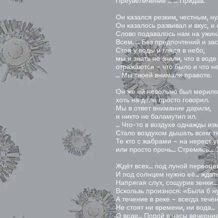
Преувеличение … … Придав.
Он казался резким, честным, н
Он казалось развивал и вкус, и 
Слово подавалось нам на ужин
Всем. … Без предпочтений и зас
Стоя у воды и глядя в небо,
мы и знать не знали, что в вод
отражаются – что было и что н
… Мы своей внимали правоте.
Он же ей невольно был мерило
хоть на деле просто говорил.
Мы в ответ внимание дарили,
и никто не баламутил ил.
… Что-то в воздухе однажды из
Стало воздухом дышать всем т
Те кто с жабрами – на нерест 
или просто прочь… Стремясь…. З
Ждёт всех… под луной переоц
И под солнцем нужно её… ждат
Напрягая слух, сощурив зенки…
Вскользь произнося: «Была б н
А течение в реке – всегда тече
Не стоят ни времени, ни вода…
О воде… Порой в часы вечерн