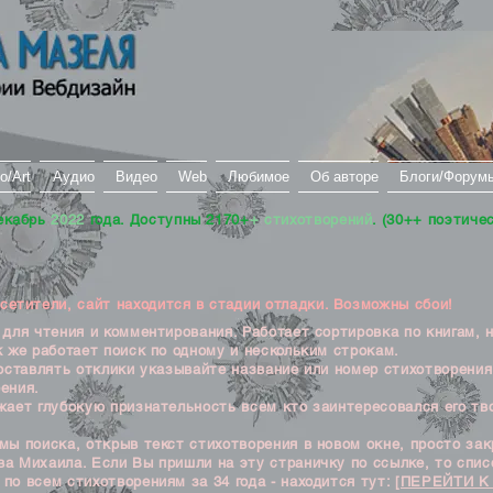
о/Art
Аудио
Видео
Web
Любимое
Об авторе
Блоги/Форум
екабрь
2022
года. Доступны 2170+
+ стихотворений
. (30++ поэтиче
тители, сайт находится в стадии отладки. Возможны сбои!
ля чтения и комментирования. Работает сортировка по книгам, 
к же работает поиск по одному и нескольким строкам.
ставлять отклики указывайте название или номер стихотворения
ения.
ет глубокую признательность всем кто заинтересовался его тв
 поиска, открыв текст стихотворения в новом окне, просто закр
а Михаила. Если Вы пришли на эту страничку по ссылке, то списо
по всем стихотворениям за 34 года - находится тут:
[ПЕРЕЙТИ К