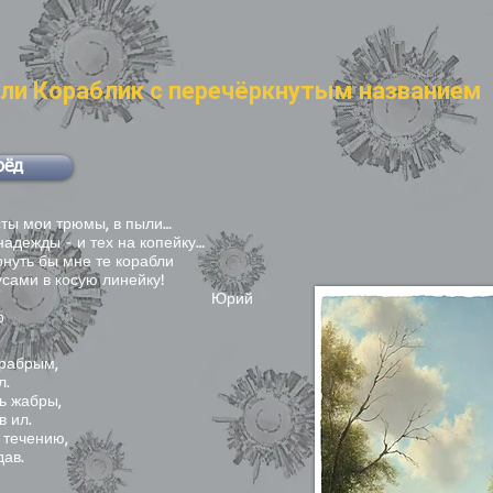
или Кораблик с перечёркнутым названием
рёд
сты мои трюмы, в пыли…
надежды - и тех на копейку…
рнуть бы мне те корабли
сами в косую линейку!
Юрий
р
храбрым,
л.
ь жабры,
в ил.
 течению,
дав.