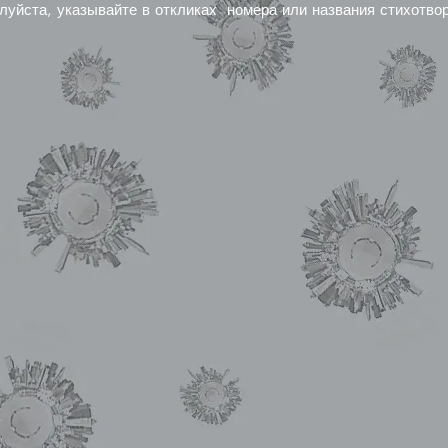
луйста, указывайте в откликах номера или названия стихотво