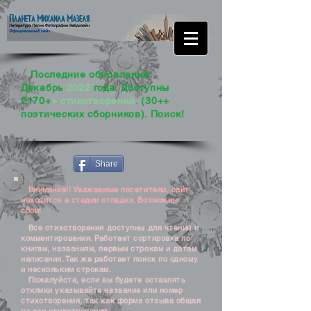
Последние обновления:
Декабрь
2022
года. Доступны
2170+
+ стихотворений
. (30++
поэтических сборников). Поиск!
Share
Внимание!! Уважаемые посетители, сайт
находится в стадии отладки. Возможны
сбои!
Все стихотворения доступны для чтения и
комментирования. Работает сортировка по
книгам, названиям, первым строкам и датам
написания. Так же работает поиск по одному
и нескольким строкам.
Пожалуйста, если вы будете оставлять
отклики указывайте название или номер
стихотворения, так как форма отзыва общая