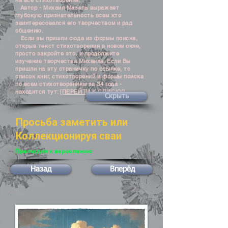
на все стихотворения.
Автор - Михаил Мазель выражает
глубокую признательность всем кто
заинтересовался его творчеством и рад
общению.
Если вы пришли сюда из формы поиска,
открыв текст стихотворения в новом окне,
просто закройте это, и продолжите
изучение творчества Михаила. Если Вы
пришли на эту страничку по ссылке, то
список книг, стихотворений и формы поиска
по всем стихотворениям за 34 года -
находится тут:
[ПЕРЕЙТИ К СПИСКУ]
Скрыть
Просьба заметить или
Коллекционируя сваи
Прелюдия к взрослению
Назад
Вперёд