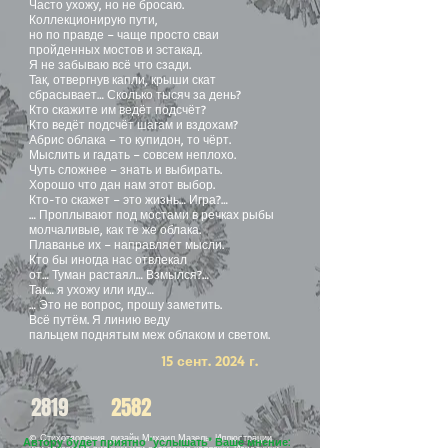
Часто ухожу, но не бросаю.
Коллекционирую пути,
но по правде – чаще просто сваи
пройденных мостов и эстакад.
Я не забываю всё что сзади.
Так, отвергнув капли, крыши скат
сбрасывает… Сколько тысяч за день?
Кто скажите им ведёт подсчёт?
Кто ведёт подсчёт шагам и вздохам?
Абрис облака – то купидон, то чёрт.
Мыслить и гадать – совсем неплохо.
Чуть сложнее – знать и выбирать.
Хорошо что дан нам этот выбор.
Кто-то скажет – это жизнь… Игра?…
… Проплывают под мостами в речках рыбы
молчаливые, как те же облака.
Плаванье их – направляет мысли.
Кто бы иногда нас отвлекал
от… Туман растаял… Взмылся?…
Так… я ухожу или иду…
… Это не вопрос, прошу заметить.
Всё путём. Я линию веду
пальцем поднятым меж облаком и светом.
15 сент. 2024 г.
2819
2582
© Стихотворения, дизайн Михаил Мазель. Иллюстрации
Автору будет приятно "услышать" Ваше мнение: