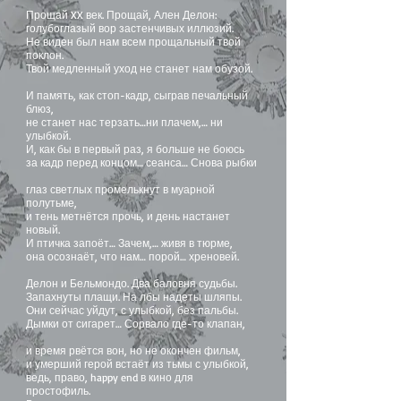
Прощай XX век. Прощай, Ален Делон:
голубоглазый вор застенчивых иллюзий.
Не виден был нам всем прощальный твой
поклон.
Твой медленный уход не станет нам обузой.
И память, как стоп-кадр, сыграв печальный
блюз,
не станет нас терзать…ни плачем,… ни
улыбкой.
И, как бы в первый раз, я больше не боюсь
за кадр перед концом… сеанса… Снова рыбки
глаз светлых промелькнут в муарной
полутьме,
и тень метнётся прочь, и день настанет
новый.
И птичка запоёт… Зачем,… живя в тюрме,
она осознаёт, что нам… порой… хреновей.
Делон и Бельмондо. Два баловня судьбы.
Запахнуты плащи. На лбы надеты шляпы.
Они сейчас уйдут, с улыбкой, без пальбы.
Дымки от сигарет… Сорвало где-то клапан,
и время рвётся вон, но не окончен фильм,
и умерший герой встаёт из тьмы с улыбкой,
ведь, право, happy end в кино для
простофиль.