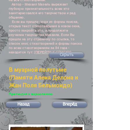
на все стихотворения.
Автор - Михаил Мазель выражает
глубокую признательность всем кто
заинтересовался его творчеством и рад
общению.
Если вы пришли сюда из формы поиска,
открыв текст стихотворения в новом окне,
просто закройте это, и продолжите
изучение творчества Михаила. Если Вы
пришли на эту страничку по ссылке, то
список книг, стихотворений и формы поиска
по всем стихотворениям за 34 года -
находится тут:
[ПЕРЕЙТИ К СПИСКУ]
Скрыть
В муарной полутьме
(Памяти Алена Делона и
Жан Поля Бельмондо)
Прелюдия к взрослению
Назад
Вперёд