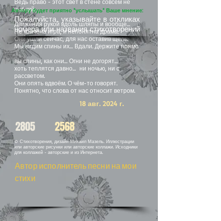
Ведь право - этот свет в стене совсем не
зыбкий.
Автору будет приятно "услышать" Ваше мнение:
Пожалуйста, указывайте в откликах
Движения рукой вдоль шляпы и вообще…
номера или названия стихотворений
Не кончена игра, и непонятна драма.
Они ушли сейчас, для нас оставив щель.
Мы видим спины их… Вдали. Держите прямо
вы спины, как они… Огни не догорят…
хоть теплятся давно… ни ночью, ни с
рассветом.
Они опять вдвоём. О чём-то говорят.
Понятно, что слова от нас относит ветром.
18 авг. 2024 г.
2805
2568
© Стихотворения, дизайн Михаил Мазель. Иллюстрации
или авторские рисунки или авторские коллажи. Исходники
для коллажей - авторские и из Интернета.
Автор исполнитель песни на мои
стихи