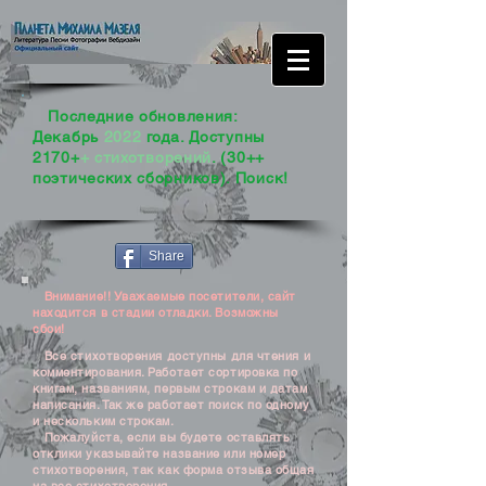
Последние обновления:
Декабрь
2022
года. Доступны
2170+
+ стихотворений
. (30++
поэтических сборников). Поиск!
Share
Внимание!! Уважаемые посетители, сайт
находится в стадии отладки. Возможны
сбои!
Все стихотворения доступны для чтения и
комментирования. Работает сортировка по
книгам, названиям, первым строкам и датам
написания. Так же работает поиск по одному
и нескольким строкам.
Пожалуйста, если вы будете оставлять
отклики указывайте название или номер
стихотворения, так как форма отзыва общая