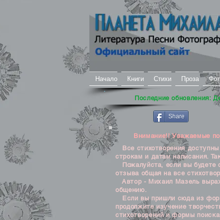
Начало
Книги
Стихи
Проза
Фот
Последние обновления: Д
Share
Внимание!! Уважаемые посе
Все стихотворения доступны д
строкам и датам написания. Та
Пожалуйста, если вы будете о
отзыва общая на все стихотвор
Автор - Михаил Мазель выража
общению.
Если вы пришли сюда из формы
продолжите изучение творчеств
стихотворений и формы поиска 