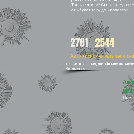
Так, где ж они? Свежо предани
от «будет так» до «повезло».
2781
2544
Автор исполнитель песни на
© Стихотворения, дизайн Михаил Мазел
Интернета.
Авт
мне
Пожа