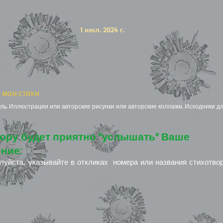
е
1 июл. 2024 г.
 мои стихи
ь. Иллюстрации или авторские рисунки или авторские коллажи. Исходники дл
ору будет приятно "услышать" Ваше
ние:
луйста, указывайте в откликах номера или названия стихотво