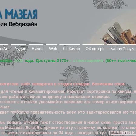
о/Art
Аудио
Видео
Web
Любимое
Об авторе
Блоги/Форум
екабрь
2022
года. Доступны 2170+
+ стихотворений
. (30++ поэтиче
тители, сайт находится в стадии отладки. Возможны сбои!
ля чтения и комментирования. Работает сортировка по книгам, 
к же работает поиск по одному и нескольким строкам.
ставлять отклики указывайте название или номер стихотворения
ения.
ет глубокую признательность всем кто заинтересовался его тв
 поиска, открыв текст стихотворения в новом окне, просто закр
а Михаила. Если Вы пришли на эту страничку по ссылке, то списо
по всем стихотворениям за 34 года - находится тут:
[ПЕРЕЙТИ К