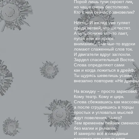
Порой лишь тучи скроют лик,
но чаще очень бестолково.
Кто с ней сейчас равновелик?
Никто,.. И взгляд уже гуляет
среди ветвей, что шелестят.
А чуть пониже кто-то лает,
пугая или же прося
внимания… Там чьи-то вздохи
ломают слаженный слов ток.
И двигатели вдруг заглохли.
Зардел спасительный Восток.
Слова определяют сами
как и когда ложиться в дрейф.
Ты щурясь шевелишь усами,
внезапно повторив: «Не дрефь
На вскидку – просто зарисовка
Кому театр. Кому и цирк.
Слова сбежавшись как массовк
а после сгрудившись в торцы
простых и угловатых мыслей
ждут повеления. Чьего?
Тем временем пейзаж сменил
без магии и рычагов.
И замерло всё в ожиданьи
рассвета или новых слов.