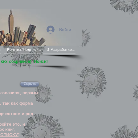
Войти
ы
Контакт/Подписка
В Разработке...
ских сборников). Поиск!
Скрыть
названиям, первым
, так как форма
орчеством и рад
ойте это, и
к книг,
 СПИСКУ]