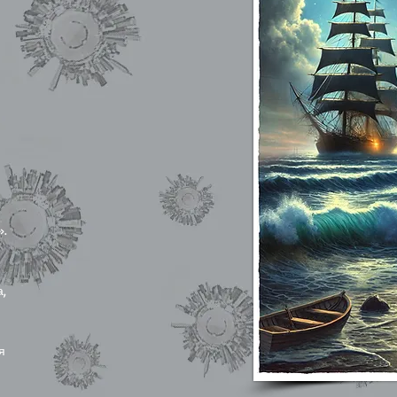
».
.
а,
ся