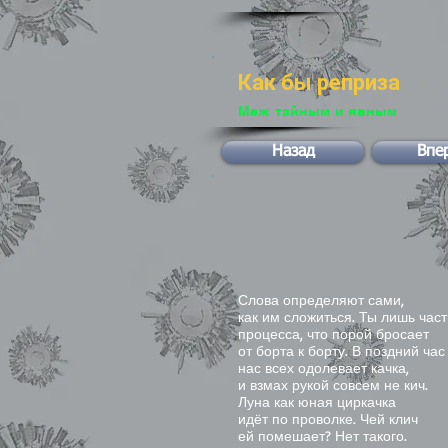
Как бы реприза
Меж тайным и явным
Назад
Впе
Слова определяют сами,
как им сложиться. Ты лишь час
процесса, что порой бросает
от борта к борту. В поздний ча
нас всех одолевает качка,
и взмах рукой совсем не кич.
Луна как юная циркачка
идёт по проволке. Чей клич
ей помешает? Нет такого.