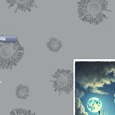
рёд
ть
с