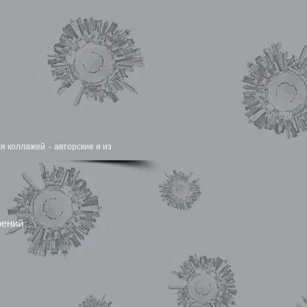
я коллажей - авторские и из
рений