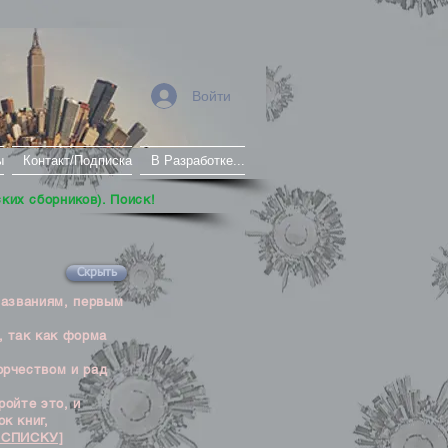
Войти
ы
Контакт/Подписка
В Разработке...
ских сборников). Поиск!
Скрыть
названиям, первым
, так как форма
орчеством и рад
ойте это, и
к книг,
 СПИСКУ]