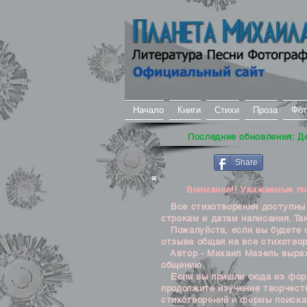
Начало
Книги
Стихи
Проза
Фот
Последние обновления: Д
Share
Внимание!! Уважаемые посе
Все стихотворения доступны д
строкам и датам написания. Та
Пожалуйста, если вы будете о
отзыва общая на все стихотвор
Автор - Михаил Мазель выража
общению.
Если вы пришли сюда из формы
продолжите изучение творчеств
стихотворений и формы поиска 