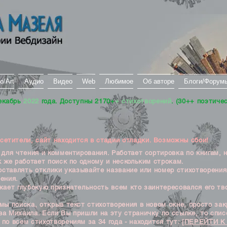
о/Art
Аудио
Видео
Web
Любимое
Об авторе
Блоги/Форум
екабрь
2022
года. Доступны 2170+
+ стихотворений
. (30++ поэтиче
тители, сайт находится в стадии отладки. Возможны сбои!
ля чтения и комментирования. Работает сортировка по книгам, 
к же работает поиск по одному и нескольким строкам.
ставлять отклики указывайте название или номер стихотворения
ения.
ет глубокую признательность всем кто заинтересовался его тв
 поиска, открыв текст стихотворения в новом окне, просто закр
а Михаила. Если Вы пришли на эту страничку по ссылке, то списо
по всем стихотворениям за 34 года - находится тут:
[ПЕРЕЙТИ К