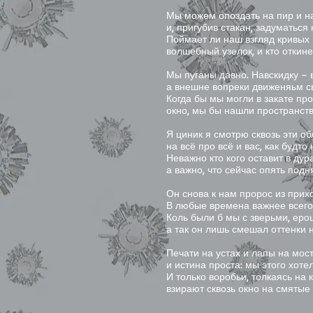
Мы можем опоздать на пир и на
и, пригубив стакан, задуматься 
Поймает ли наш взгляд кривых
волшебный узелок, и кто откине
Мы пуганы давно. Навскидку – 
а внешне вопреки движеняьм с
Когда бы мы могли в закате пр
окно, мы бы нашли пространств
Я циник я смотрю сквозь эти о
на всё про всё и вас, как будто 
Неважно кто кого оставит в дура
а важно, что сейчас опять подн
Он снова к нам пророс из прихо
В любые времена важнее всего
Коль были б мы с зверьми, еро
а так он лишь смешал оттенки 
Печати на устах и лапы на мост
и истина проста: мы этого хотел
И только воробьи, толкаясь на к
взирают сквозь окно на смятые 