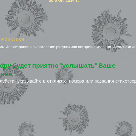
30 июн. 2024 г.
 мои стихи
ь. Иллюстрации или авторские рисунки или авторские коллажи. Исходники дл
ору будет приятно "услышать" Ваше
ние:
луйста, указывайте в откликах номера или названия стихотво