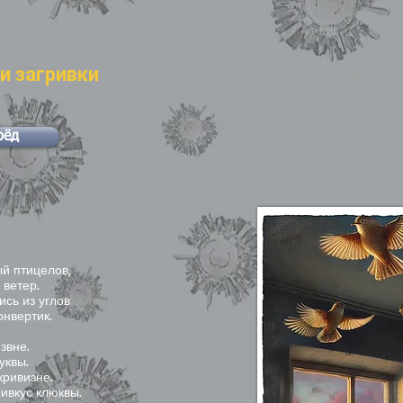
и загривки
рёд
ый птицелов,
 ветер.
ись из углов
онвертик.
звне.
уквы.
кривизне.
ривкус клюквы.