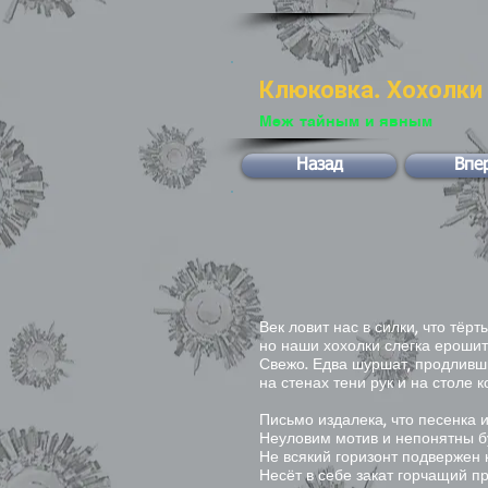
Клюковка. Хохолки 
Меж тайным и явным
Назад
Впе
Век ловит нас в силки, что тёрт
но наши хохолки слегка ерошит
Свежо. Едва шуршат, продливш
на стенах тени рук и на столе к
Письмо издалека, что песенка и
Неуловим мотив и непонятны б
Не всякий горизонт подвержен 
Несёт в себе закат горчащий п