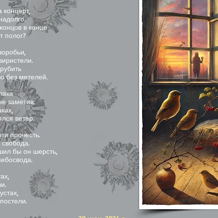
 концерт,
надолго.
 концов в конце
т полог?
воробьи,
виристели.
орубить
о без метелей.
блака
не заметив.
ках,
ялся ветер.
ти прочесть.
 свобода.
шил бы он шерсть,
небосвода.
ах,
и.
устах,
постели.