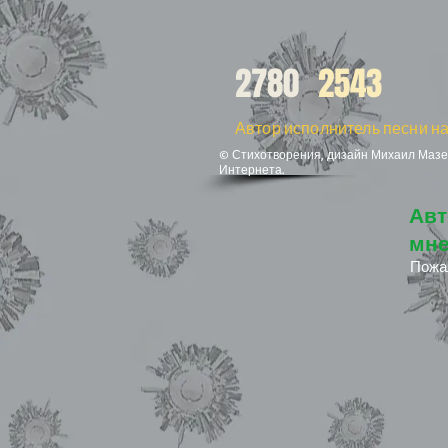
2780
2543
Автор исполнитель песни на
© Стихотворения, дизайн Михаил Мазел
Интернета.
Авт
мне
Пожа