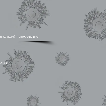
я коллажей - авторские и из
рений