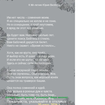
К 90-летию Юрия Визбора
Им нет числа – сомнения моим.
Я их специально не коплю и не гоню.
Но в созерцании, порой неутомим,
я вряд ли этот зуд угомоню.
Да будет вам. Неважно сколько лет.
Цените поиск. Бейтесь о стекло.
Вам бабочкой даруется билет.
Никто не скажет: «Время истекло»…
Хотя, как ни крути, оно течёт.
И выбор есть. И шанс – всегда один.
И если кто не шутит, то не чёрт.
Здесь и сейчас себе ты господин.
В ночи нескучной тлеет огонёк.
Они не скученны… Они повсюду. Жги.
Пусть знак вопроса, как морской конёк
качается на траверсе башки.
Она полна сомнений и идей.
Она вольна в роеньи дум и чувств.
Мелькает: быть тому-то, быть беде…
Автору будет приятно "услышать" Ваше мнение:
Мне страшно, но я, слушаясь, лечу.
Пожалуйста, указывайте в откликах
20 июн. 2024 г.