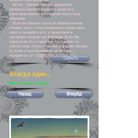
на все стихотворения.
Автор - Михаил Мазель выражает
глубокую признательность всем кто
заинтересовался его творчеством и рад
общению.
Если вы пришли сюда из формы поиска,
открыв текст стихотворения в новом окне,
просто закройте это, и продолжите
изучение творчества Михаила. Если Вы
пришли на эту страничку по ссылке, то
список книг, стихотворений и формы поиска
по всем стихотворениям за 34 года -
находится тут:
[ПЕРЕЙТИ К СПИСКУ]
Скрыть
Всегда один…
Меж тайным и явным
Назад
Вперёд