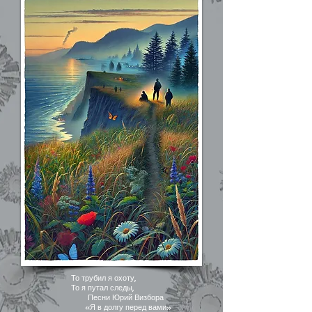
То трубил я охоту,
То я путал следы,
Песни Юрий Визбора
«Я в долгу перед вами»