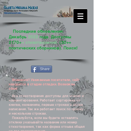
Последние обновления:
Декабрь
2022
года. Доступны
2170+
+ стихотворений
. (30++
поэтических сборников). Поиск!
Share
Внимание!! Уважаемые посетители, сайт
находится в стадии отладки. Возможны
сбои!
Все стихотворения доступны для чтения и
комментирования. Работает сортировка по
книгам, названиям, первым строкам и датам
написания. Так же работает поиск по одному
и нескольким строкам.
Пожалуйста, если вы будете оставлять
отклики указывайте название или номер
стихотворения, так как форма отзыва общая