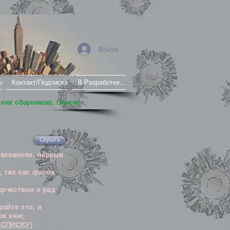
Войти
ы
Контакт/Подписка
В Разработке...
ских сборников). Поиск!
Скрыть
названиям, первым
, так как форма
орчеством и рад
ойте это, и
к книг,
 СПИСКУ]