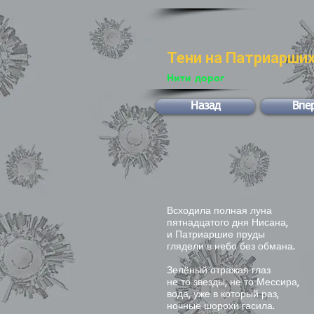
Тени на Патриарши
Нити дорог
Назад
Впе
Всходила полная луна
пятнадцатого дня Нисана,
и Патриаршие пруды
глядели в небо без обмана.
Зелёный отражая глаз
не то звезды, не то Мессира,
вода, уже в который раз,
ночные шорохи гасила.