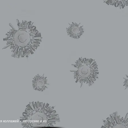
я коллажей - авторские и из