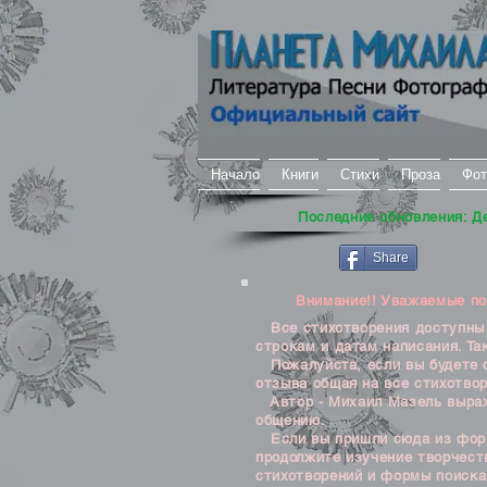
Начало
Книги
Стихи
Проза
Фот
Последние обновления: Д
Share
Внимание!! Уважаемые посе
Все стихотворения доступны д
строкам и датам написания. Та
Пожалуйста, если вы будете о
отзыва общая на все стихотвор
Автор - Михаил Мазель выража
общению.
Если вы пришли сюда из формы
продолжите изучение творчеств
стихотворений и формы поиска 