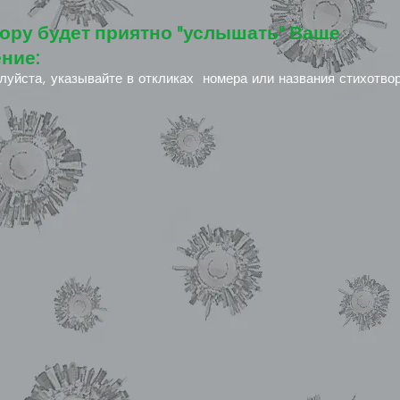
ору будет приятно "услышать" Ваше
ние:
луйста, указывайте в откликах номера или названия стихотво