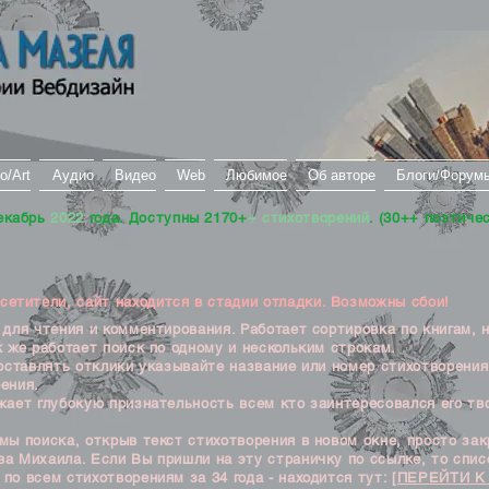
о/Art
Аудио
Видео
Web
Любимое
Об авторе
Блоги/Форум
екабрь
2022
года. Доступны 2170+
+ стихотворений
. (30++ поэтиче
тители, сайт находится в стадии отладки. Возможны сбои!
ля чтения и комментирования. Работает сортировка по книгам, 
к же работает поиск по одному и нескольким строкам.
ставлять отклики указывайте название или номер стихотворения
ения.
ет глубокую признательность всем кто заинтересовался его тв
 поиска, открыв текст стихотворения в новом окне, просто закр
а Михаила. Если Вы пришли на эту страничку по ссылке, то списо
по всем стихотворениям за 34 года - находится тут:
[ПЕРЕЙТИ К