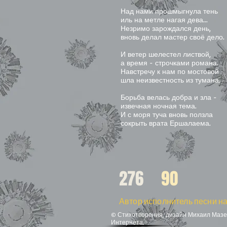
Над нами прошмыгнула тень
иль на метле нагая дева...
Незримо зарождался день,
вновь делал мастер своё дело.
И ветер шелестел листвой,
а время - строчками романа.
Навстречу к нам по мостовой
шла неизвестность из тумана.
Борьба велась добра и зла -
извечная ночная тема.
И с моря туча вновь ползла
сокрыть врата Ершалаема.
276
90
Автор исполнитель песни на
© Стихотворения, дизайн Михаил Мазел
Интернета.