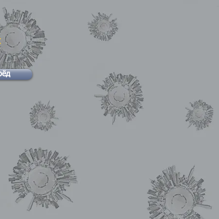
х
рёд