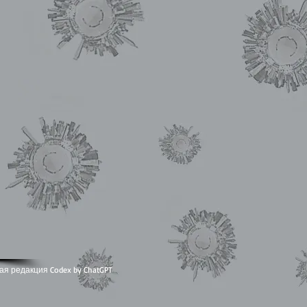
ая редакция Codex by ChatGPT