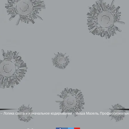
zel -- Логика сайта и изначальное кодирование - Миша Мазель. Профессиональн