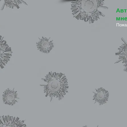
Авт
мне
Пожа