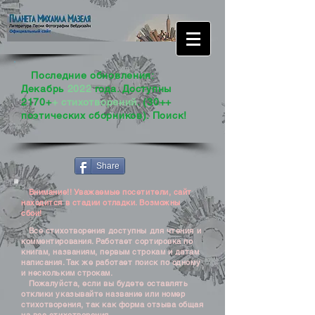
Последние обновления:
Декабрь
2022
года. Доступны
2170+
+ стихотворений
. (30++
поэтических сборников). Поиск!
Share
Внимание!! Уважаемые посетители, сайт
находится в стадии отладки. Возможны
сбои!
Все стихотворения доступны для чтения и
комментирования. Работает сортировка по
книгам, названиям, первым строкам и датам
написания. Так же работает поиск по одному
и нескольким строкам.
Пожалуйста, если вы будете оставлять
отклики указывайте название или номер
стихотворения, так как форма отзыва общая