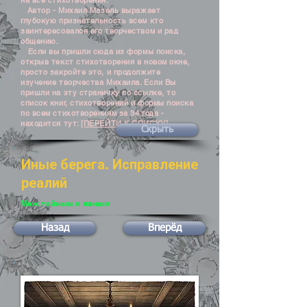
на все стихотворения.
Автор - Михаил Мазель выражает
глубокую признательность всем кто
заинтересовался его творчеством и рад
общению.
Если вы пришли сюда из формы поиска,
открыв текст стихотворения в новом окне,
просто закройте это, и продолжите
изучение творчества Михаила. Если Вы
пришли на эту страничку по ссылке, то
список книг, стихотворений и формы поиска
по всем стихотворениям за 34 года -
находится тут:
[ПЕРЕЙТИ К СПИСКУ]
Скрыть
Иные берега. Исправление
реалий
Меж тайным и явным
Назад
Вперёд