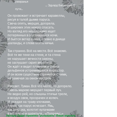
умиранья
… Эдуард Багрицкий. В
пути…
Он провожает и встречает каравеллы,
рисуя в талой дымке паруса.
Свеча опять, мерцая, догорела.
В широких этих некого спасать.
Но взгляд его неудержимо ищет
потерянных в сгустившейся ночи.
И бьётся ветер в окна, словно в днище
шаланды, и слова опять ничьи.
Так странно. Всё на месте. Всё знакомо.
Всё те же тени на стене, и та стена
не нарушает вечности законы,
не заглушает скрип веретена.
Он ждёт и видит плавники и спины
дельфинов устремившихся в простор.
И он всем существом стремится с ними,
не замечая за окном костров.
Рассвет. Туман. Всё что могло, то догорело.
Сквозь марево мерцает первый луч.
Не видно рей, но слышны птичьи трели,
и воздух свеж, прозрачен и колюч.
И, оседая на траву клочками,
туман, как парус исчезает. Явь,
как девушка, колотит кулачками
в его плечо и щуриться… «Поправь!..»
Автору будет приятно "услышать" Ваше мнение: