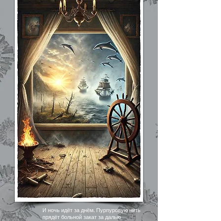
И ночь идёт за днём. Пурпуровую нить
прядёт больной закат за далью