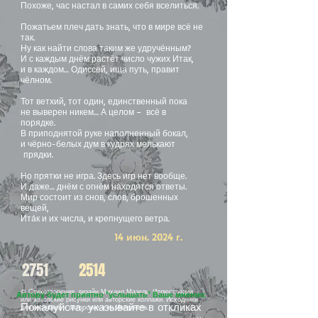
Похоже, час настал в самих себя вселиться.
Пожатьем плеч дать знать, что в мире всё не
так.
Ну как найти слова таким же удручённым?
И с каждым днём растёт число чужих Итак,
и в каждом… Одиссей, ища путь, правит
чёлном.
Тот ветхий, тот один, единственный пока
не выверен никем… А целом – всё в
порядке.
В приподнятой руке наполненный бокал,
и чёрно-белых дум в кудрях мелькают
прядки.
Но прятки не игра. Здесь игр нет вообще.
И даже… днём с огнём находятся ответы.
Мир состоит из снов, слов, брошенных
вещей,
Ита́к и их числа, и крепнущего ветра.
14 июн. 2024 г.
2751
2514
© Стихотворения, дизайн Михаил Мазель. Иллюстрации
Автору будет приятно "услышать" Ваше мнение:
или авторские рисунки или авторские коллажи. Исходники
Пожалуйста, указывайте в откликах
для коллажей - авторские и из Интернета.