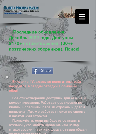
Последние обновления:
Декабрь
2022
года. Доступны
2170+
+ стихотворений
. (30++
поэтических сборников). Поиск!
Share
Внимание!! Уважаемые посетители, сайт
находится в стадии отладки. Возможны
сбои!
Все стихотворения доступны для чтения и
комментирования. Работает сортировка по
книгам, названиям, первым строкам и датам
написания. Так же работает поиск по одному
и нескольким строкам.
Пожалуйста, если вы будете оставлять
отклики указывайте название или номер
стихотворения, так как форма отзыва общая