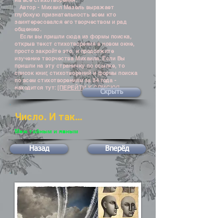
на все стихотворения.
Автор - Михаил Мазель выражает
глубокую признательность всем кто
заинтересовался его творчеством и рад
общению.
Если вы пришли сюда из формы поиска,
открыв текст стихотворения в новом окне,
просто закройте это, и продолжите
изучение творчества Михаила. Если Вы
пришли на эту страничку по ссылке, то
список книг, стихотворений и формы поиска
по всем стихотворениям за 34 года -
находится тут:
[ПЕРЕЙТИ К СПИСКУ]
Скрыть
Число. И так…
Меж тайным и явным
Назад
Вперёд