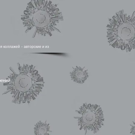
я коллажей - авторские и из
рений