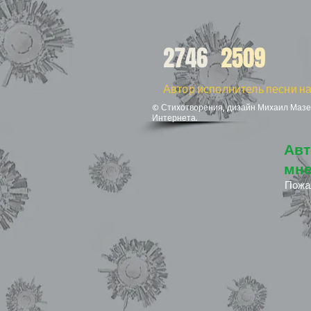
2746
2509
Автор исполнитель песни на
© Стихотворения, дизайн Михаил Мазел
Интернета.
Авт
мне
Пожа