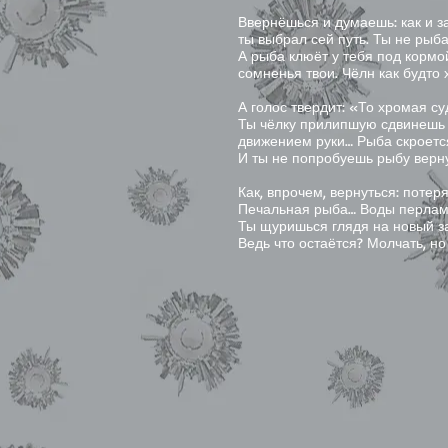
Ввернёшься и думаешь: как и з
ты выбрал сей путь. Ты не рыба,
А рыба клюёт у тебя под кормо
сомненья твои. Чёлн как будто 
А голос твердит: «То хромая с
Ты чёлку прилипшую сдвинешь
движением руки… Рыба скроется
И ты не попробуешь рыбу верн
Как, впрочем, вернуться: потеря
Печальная рыба… Воды перлам
Ты щуришься глядя на новый з
Ведь что остаётся? Молчать, но 