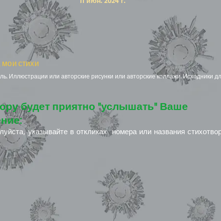
11 июн. 2024 г.
 мои стихи
ь. Иллюстрации или авторские рисунки или авторские коллажи. Исходники дл
ору будет приятно "услышать" Ваше
ние:
луйста, указывайте в откликах номера или названия стихотво