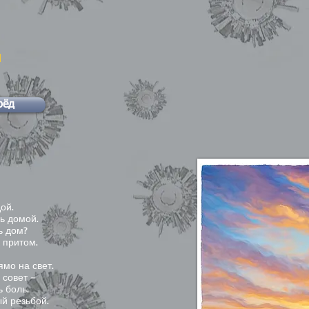
ы
рёд
ой.
ь домой.
ь дом?
 притом.
ямо на свет.
 совет –
 боль.
ый резьбой.