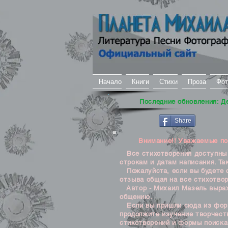
Начало
Книги
Стихи
Проза
Фот
Последние обновления: Д
Share
Внимание!! Уважаемые посе
Все стихотворения доступны д
строкам и датам написания. Та
Пожалуйста, если вы будете о
отзыва общая на все стихотвор
Автор - Михаил Мазель выража
общению.
Если вы пришли сюда из формы
продолжите изучение творчеств
стихотворений и формы поиска 