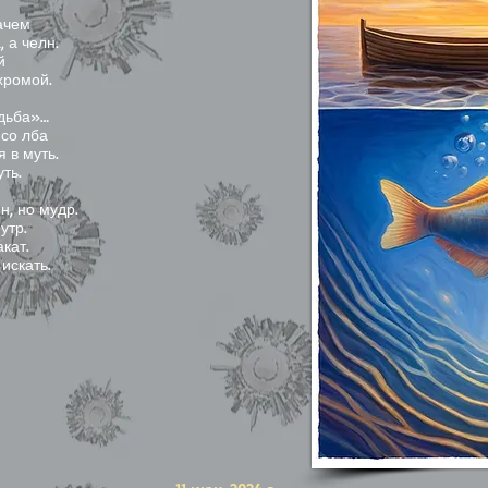
ачем
 а челн.
й
хромой.
удьба»…
 со лба
 в муть.
уть.
н, но мудр.
утр.
акат.
искать.