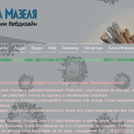
о/Art
Аудио
Видео
Web
Любимое
Об авторе
Блоги/Форум
екабрь
2022
года. Доступны 2170+
+ стихотворений
. (30++ поэтиче
тители, сайт находится в стадии отладки. Возможны сбои!
ля чтения и комментирования. Работает сортировка по книгам, 
к же работает поиск по одному и нескольким строкам.
ставлять отклики указывайте название или номер стихотворения
ения.
ет глубокую признательность всем кто заинтересовался его тв
 поиска, открыв текст стихотворения в новом окне, просто закр
а Михаила. Если Вы пришли на эту страничку по ссылке, то списо
по всем стихотворениям за 34 года - находится тут:
[ПЕРЕЙТИ К