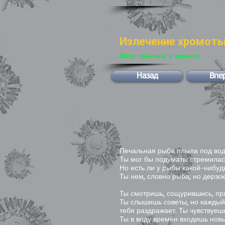
Излечение хромот
Меж тайным и явным
Назад
Впе
Печальная рыба плыла под вод
Ты мог бы подумать: стремилас
Но есть ли у рыбы какой-нибуд
Ты нем, словно рыба, но дерзок
Ты смотришь, сощурившись, пр
Ты слышишь советы, но каждый
тебя раздражает. Ты чувствуешь
Ты в воду времён входишь нов