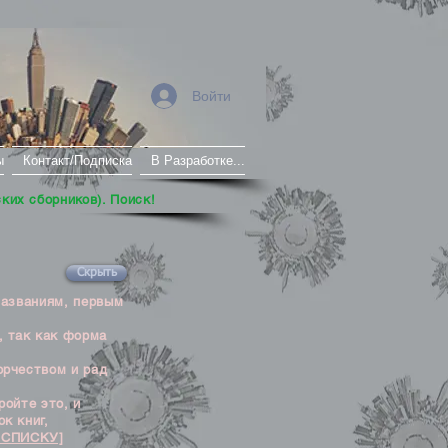
Войти
ы
Контакт/Подписка
В Разработке...
ских сборников). Поиск!
Скрыть
названиям, первым
, так как форма
орчеством и рад
ойте это, и
к книг,
 СПИСКУ]