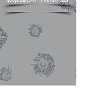
номера или названия стихотворений