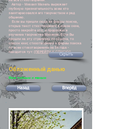
на все стихотворения.
Автор - Михаил Мазель выражает
глубокую признательность всем кто
заинтересовался его творчеством и рад
общению.
Если вы пришли сюда из формы поиска,
открыв текст стихотворения в новом окне,
просто закройте это, и продолжите
изучение творчества Михаила. Если Вы
пришли на эту страничку по ссылке, то
список книг, стихотворений и формы поиска
по всем стихотворениям за 34 года -
находится тут:
[ПЕРЕЙТИ К СПИСКУ]
Скрыть
Обложенный данью
Меж тайным и явным
Назад
Вперёд