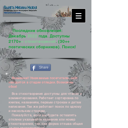
Последние обновления:
Декабрь
2022
года. Доступны
2170+
+ стихотворений
. (30++
поэтических сборников). Поиск!
Share
Внимание!! Уважаемые посетители, сайт
находится в стадии отладки. Возможны
сбои!
Все стихотворения доступны для чтения и
комментирования. Работает сортировка по
книгам, названиям, первым строкам и датам
написания. Так же работает поиск по одному
и нескольким строкам.
Пожалуйста, если вы будете оставлять
отклики указывайте название или номер
стихотворения, так как форма отзыва общая