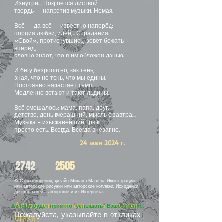
Изнутри… Покроется листвой
твердь — напротив музыки. Немая.
Всё — да всё — известно наперёд:
порция любви, идей,.. Страдания.
«Свой», протиснувшись, зовёт бежать
вперёд,
словно знает, что я им обложен данью.
И бегу безропотно, как тень,
зная, что не тень, что мы едины.
Постоянно нарастает темп.
Медленно встают и тают льдины.
Всё смешалось: мама, папа, друг,
детство, день вчерашний, мысль о завтра…
Музыка – изысканейший трюк:
просто есть. Всегда. Всегда внезапно.
24 мая 2024 г.
2742
2505
© Стихотворения, дизайн Михаил Мазель. Иллюстрации
или авторские рисунки или авторские коллажи. Исходники
для коллажей - авторские и из Интернета.
Автор исполнитель песни на мои
Автору будет приятно "услышать" Ваше мнение:
Пожалуйста, указывайте в откликах
стихи