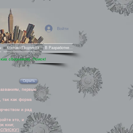
Войти
ы
Контакт/Подписка
В Разработке...
ских сборников). Поиск!
Скрыть
названиям, первым
, так как форма
орчеством и рад
ойте это, и
к книг,
 СПИСКУ]