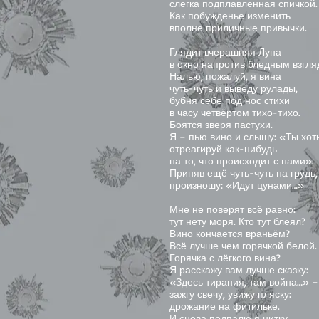
слегка подплавленная спичкой.
Как побужденье изменить
вполне приличные привычки.
Глядит вчерашняя Луна
в окно напротив бледным взгля
Налью, пожалуй, я вина
чуть-чуть и выведу рулады,
бубня себе под нос стихи
в часу четвёртом тихо-тихо.
Боятся зверя пастухи.
Я – пью вино и слышу: «Ты хот
отреагируй как-нибудь
на то, что происходит с нами».
Приняв ещё чуть-чуть на грудь
произношу: «Идут цунами…»
Мне не поверят всё равно:
тут нету моря. Кто тут блеял?
Вино кончается враньём?
Всё лучше чем горячкой белой.
Горячка с лёгкого вина?
Я расскажу вам лучше сказку:
«Здесь тирания, там война…» –
зажгу свечу, увижу пляску:
дрожание на фитильке.
И снова подпалю я нитку…