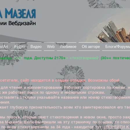
о/Art
Аудио
Видео
Web
Любимое
Об авторе
Блоги/Форум
екабрь
2022
года. Доступны 2170+
+ стихотворений
. (30++ поэтиче
тители, сайт находится в стадии отладки. Возможны сбои!
ля чтения и комментирования. Работает сортировка по книгам, 
к же работает поиск по одному и нескольким строкам.
ставлять отклики указывайте название или номер стихотворения
ения.
ет глубокую признательность всем кто заинтересовался его тв
 поиска, открыв текст стихотворения в новом окне, просто закр
а Михаила. Если Вы пришли на эту страничку по ссылке, то списо
по всем стихотворениям за 34 года - находится тут:
[ПЕРЕЙТИ К