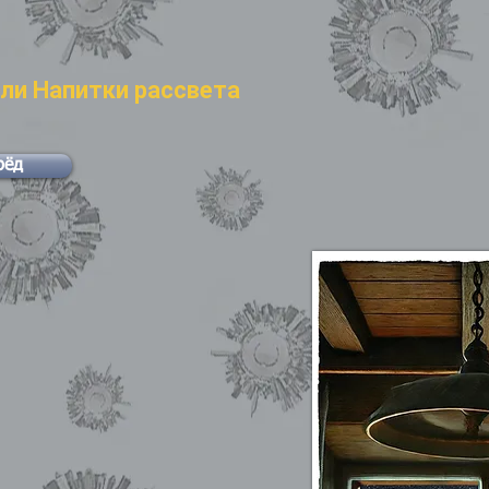
или Напитки рассвета
рёд