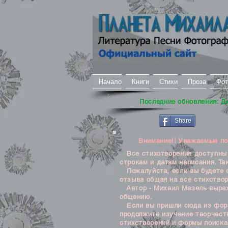
Начало
Книги
Стихи
Проза
Фот
Последние обновления: Д
Share
Внимание!! Уважаемые посе
Все стихотворения доступны д
строкам и датам написания. Та
Пожалуйста, если вы будете о
отзыва общая на все стихотвор
Автор - Михаил Мазель выража
общению.
Если вы пришли сюда из формы
продолжите изучение творчеств
стихотворений и формы поиска 