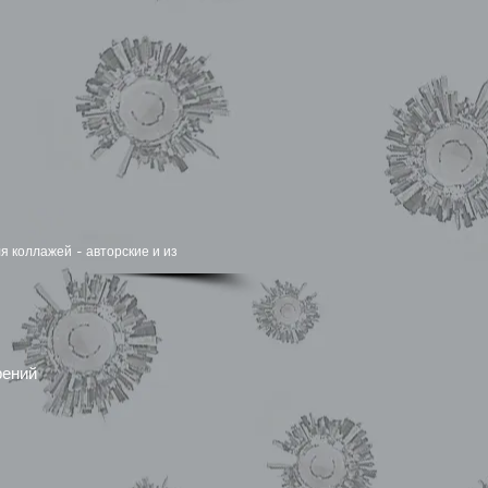
я коллажей - авторские и из
рений