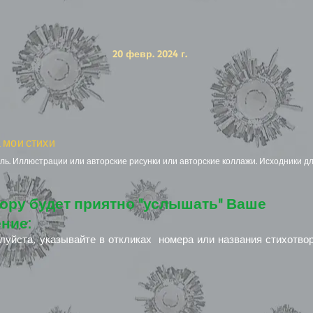
20 февр. 2024 г.
 мои стихи
ь. Иллюстрации или авторские рисунки или авторские коллажи. Исходники дл
ору будет приятно "услышать" Ваше
ние:
луйста, указывайте в откликах номера или названия стихотво