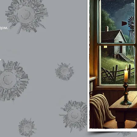
дом.
ь
,