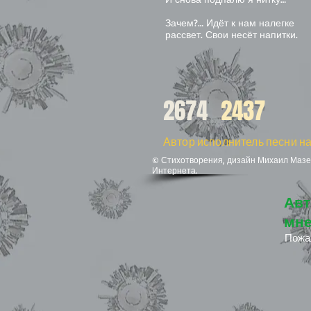
Зачем?… Идёт к нам налегке
рассвет. Свои несёт напитки.
2674
2437
Автор исполнитель песни на
© Стихотворения, дизайн Михаил Мазел
Интернета.
Авт
мне
Пожа