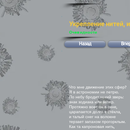
Укрепление нитей, 
Очевидности
Назад
Впе
Что мне движение этих сфер?
Я в астрономии не петрю.
По небу бродит некий зверь:
знак зодиака или ветер.
Протяжно воет он в окне,
царапается долго в стёкла,
и талый снег на волокне
терзает запахом прогорклым.
Как та капроновая нить,