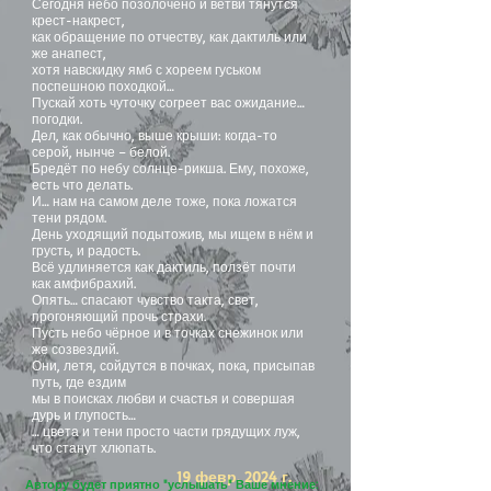
Сегодня небо позолочено и ветви тянутся
крест-накрест,
как обращение по отчеству, как дактиль или
же анапест,
хотя навскидку ямб с хореем гуськом
поспешною походкой…
Пускай хоть чуточку согреет вас ожидание…
погодки.
Дел, как обычно, выше крыши: когда-то
серой, нынче – белой.
Бредёт по небу солнце-рикша. Ему, похоже,
есть что делать.
И… нам на самом деле тоже, пока ложатся
тени рядом.
День уходящий подытожив, мы ищем в нём и
грусть, и радость.
Всё удлиняется как дактиль, ползёт почти
как амфибрахий.
Опять… спасают чувство такта, свет,
прогоняющий прочь страхи.
Пусть небо чёрное и в точках снежинок или
же созвездий.
Они, летя, сойдутся в почках, пока, присыпав
путь, где ездим
мы в поисках любви и счастья и совершая
дурь и глупость…
… цвета и тени просто части грядущих луж,
что станут хлюпать.
19 февр. 2024 г.
Автору будет приятно "услышать" Ваше мнение: