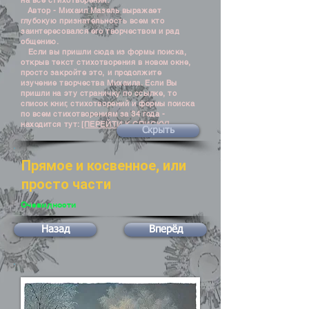
на все стихотворения.
Автор - Михаил Мазель выражает
глубокую признательность всем кто
заинтересовался его творчеством и рад
общению.
Если вы пришли сюда из формы поиска,
открыв текст стихотворения в новом окне,
просто закройте это, и продолжите
изучение творчества Михаила. Если Вы
пришли на эту страничку по ссылке, то
список книг, стихотворений и формы поиска
по всем стихотворениям за 34 года -
находится тут:
[ПЕРЕЙТИ К СПИСКУ]
Скрыть
Прямое и косвенное, или
просто части
Очевидности
Назад
Вперёд