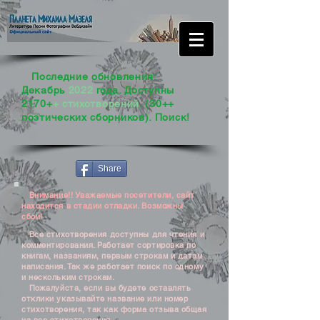
Последние обновления:
Декабрь
2022
года. Доступны
2170+
+ стихотворений
. (30++
поэтических сборников). Поиск!
Share
Внимание!! Уважаемые посетители, сайт
находится в стадии отладки. Возможны
сбои!
Все стихотворения доступны для чтения и
комментирования. Работает сортировка по
книгам, названиям, первым строкам и датам
написания. Так же работает поиск по одному
и нескольким строкам.
Пожалуйста, если вы будете оставлять
отклики указывайте название или номер
стихотворения, так как форма отзыва общая