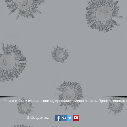
zel -- Логика сайта и изначальное кодирование - Миша Мазель. Профессиональн
​В Соцсетях: