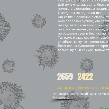
там, где маленький путник шту
Дай им Б-г штурмовать, брать 
помогать шестерёнкам незрим
И когда им не видно на шаг, он
что хотят и решенья с любой с
Мир прорезан путями, что свят
иногда ветер хлёсткий приноси
им конечно нужны, как и нам, и
но решенья свои и без них не п
Так идут: между светом и тьмо
улыбаясь кому-то, возможно, и 
Всем своим существом говоря: 
только здесь и сейчас, только 
2659
2422
Автор исполнитель песни на
© Стихотворения, дизайн Михаил Мазел
Интернета.
Авт