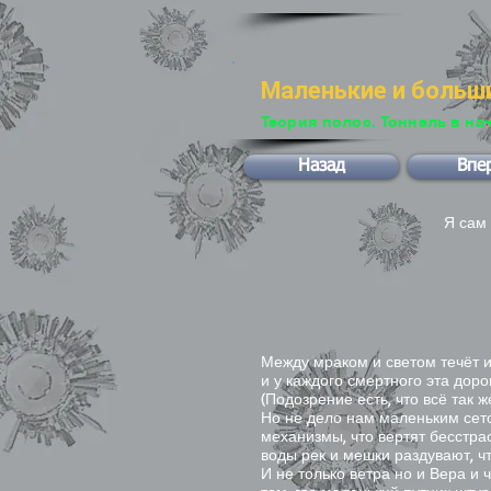
Маленькие и больш
Теория полос. Тоннель в на
Назад
Впе
Я сам 
из п
поги
… па
кто 
Между мраком и светом течёт и
и у каждого смертного эта доро
(Подозрение есть, что всё так ж
Но не дело нам маленьким сето
механизмы, что вертят бесстра
воды рек и мешки раздувают, чт
И не только ветра но и Вера и 