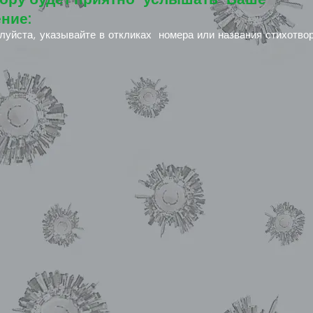
ние:
луйста, указывайте в откликах номера или названия стихотво