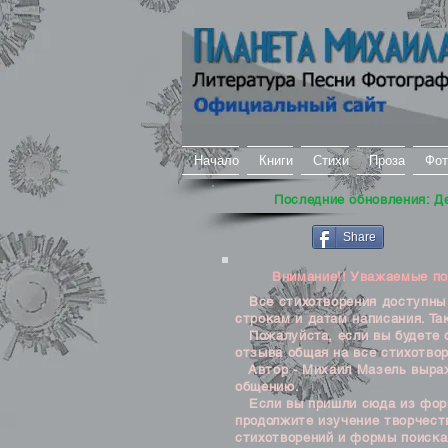
Начало
Книги
Стихи
Проза
Фот
Последние обновления: Д
Share
Внимание!! Уважаемые посе
Все стихотворения доступны д
строкам и датам написания. Та
Пожалуйста, если вы будете о
отзыва общая на все стихотвор
Автор - Михаил Мазель выража
общению.
Если вы пришли сюда из формы
продолжите изучение творчеств
стихотворений и формы поиска 