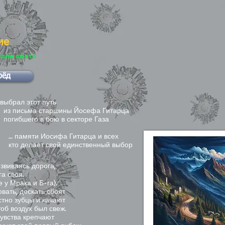
ие
чале света
рёд
выбрал этот путь
исьма старшины Йосефа Гитарца
бшего в бою в секторе Газа
мяти Иосифа Гитарца и всех
делает свой единственный выбор
звиваясь дорога,
га своя.
е у Мрака и Б-га).
вать, дескать сбоят
стно зубцы и качают
об воздух был свеж.
чувства крепчают