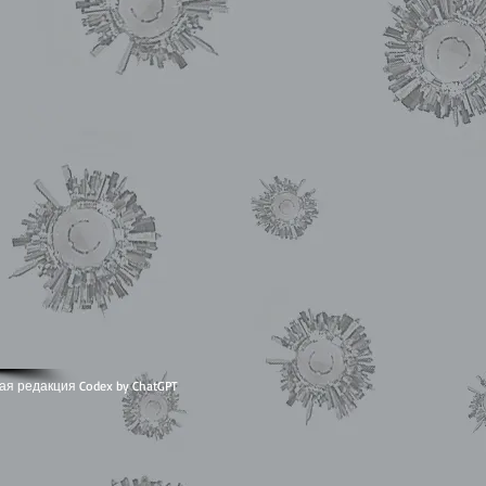
ая редакция Codex by ChatGPT