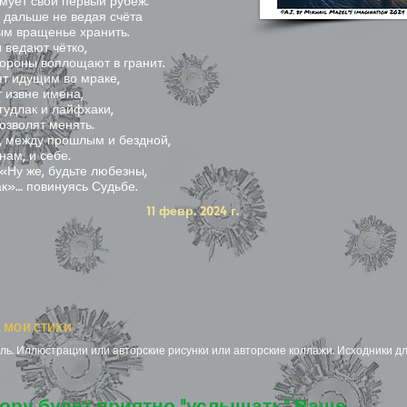
рмует свой первый рубеж.
и дальше не ведая счёта
ым вращенье хранить.
и ведают чётко,
тороны воплощают в гранит.
ят идущим во мраке,
т извне имена,
 гудлак и лайфхаки,
озволят менять.
й, между прошлым и бездной,
нам, и себе.
«Ну же, будьте любезны,
так»… повинуясь Судьбе.
11 февр. 2024 г.
 мои стихи
ь. Иллюстрации или авторские рисунки или авторские коллажи. Исходники дл
ору будет приятно "услышать" Ваше