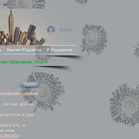
Войти
ы
Контакт/Подписка
В Разработке...
ских сборников). Поиск!
Скрыть
названиям, первым
, так как форма
орчеством и рад
ойте это, и
к книг,
 СПИСКУ]