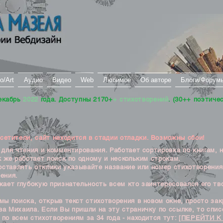
о/Art
Аудио
Видео
Web
Любимое
Об авторе
Блоги/Форум
екабрь
2022
года. Доступны 2170+
+ стихотворений
. (30++ поэтиче
тители, сайт находится в стадии отладки. Возможны сбои!
ля чтения и комментирования. Работает сортировка по книгам, 
к же работает поиск по одному и нескольким строкам.
ставлять отклики указывайте название или номер стихотворения
ения.
ет глубокую признательность всем кто заинтересовался его тв
 поиска, открыв текст стихотворения в новом окне, просто закр
а Михаила. Если Вы пришли на эту страничку по ссылке, то списо
по всем стихотворениям за 34 года - находится тут:
[ПЕРЕЙТИ К