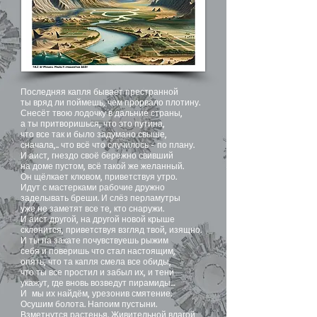
Последняя капля бывает престранной
ты вряд ли поймешь, чем прорвало плотину.
Снесёт твою лодочку в дальние страны,
а ты притворишься, что это путина,
что все так и было задумано свыше,
сначала,.. что всё что случилось - по плану.
И аист, гнездо своё бережно свивший
на доме пустом, всё такой же желанный.
Он щёлкает клювом, приветствуя утро.
Идут с мастерками рабочие дружно
заделывать бреши. И слёз перламутры
уже не заметят все те, кто снаружи.
И аист другой, на другой новой крыше
склонится, приветствуя взгляд твой, изящно.
И ты на закате почувствуешь рыжим
себя и поверишь что стал настоящим,
опять, что та капля смела все обиды,
что ты все простил и забыл их, и тени
укажут, где вновь возведут пирамиды…
И мы их найдём, урезонив смятение.
Осушим болота. Напоим пустыни.
Взметнутся растенья. Живительной влагой