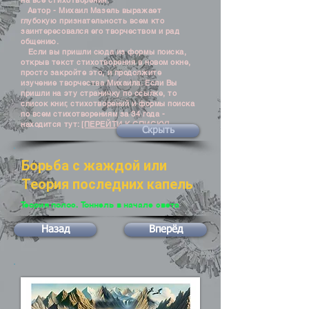
на все стихотворения.
Автор - Михаил Мазель выражает
глубокую признательность всем кто
заинтересовался его творчеством и рад
общению.
Если вы пришли сюда из формы поиска,
открыв текст стихотворения в новом окне,
просто закройте это, и продолжите
изучение творчества Михаила. Если Вы
пришли на эту страничку по ссылке, то
список книг, стихотворений и формы поиска
по всем стихотворениям за 34 года -
находится тут:
[ПЕРЕЙТИ К СПИСКУ]
Скрыть
Борьба с жаждой или
Теория последних капель
Теория полос. Тоннель в начале света
Назад
Вперёд