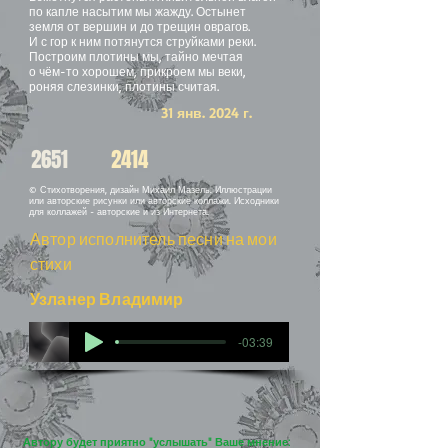
по капле насытим мы жажду. Остынет
земля от вершин и до трещин оврагов.
И с гор к ним потянутся струйками реки.
Построим плотины мы, тайно мечтая
о чём-то хорошем, прикроем мы веки,
роняя слезинки, плотины считая.
31 янв. 2024 г.
2651
2414
© Стихотворения, дизайн Михаил Мазель. Иллюстрации
или авторские рисунки или авторские коллажи. Исходники
для коллажей - авторские и из Интернета.
Автор исполнитель песни на мои
стихи
Узланер Владимир
-03:39
Автору будет приятно "услышать" Ваше мнение: