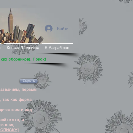
Войти
ы
Контакт/Подписка
В Разработке...
ских сборников). Поиск!
Скрыть
названиям, первым
, так как форма
орчеством и рад
ойте это, и
к книг,
 СПИСКУ]