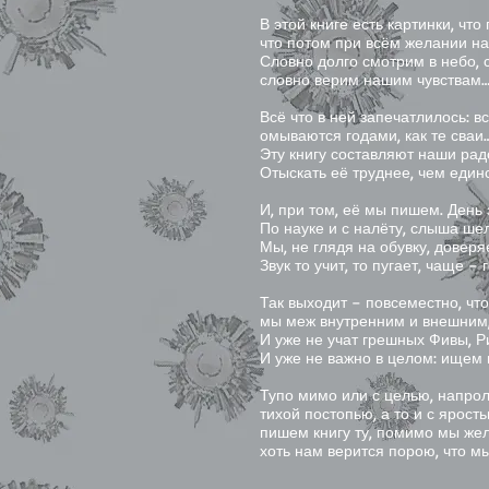
В этой книге есть картинки, чт
что потом при всём желании на
Словно долго смотрим в небо,
словно верим нашим чувствам…
Всё что в ней запечатлилось: 
омываются годами, как те сваи…
Эту книгу составляют наши рад
Отыскать её труднее, чем един
И, при том, её мы пишем. День з
По науке и с налёту, слыша шел
Мы, не глядя на обувку, доверя
Звук то учит, то пугает, чаще – 
Так выходит – повсеместно, ч
мы меж внутренним и внешним,
И уже не учат грешных Фивы, 
И уже не важно в целом: ищем
Тупо мимо или с целью, напрол
тихой постопью, а то и с ярость
пишем книгу ту, помимо мы жел
хоть нам верится порою, что м