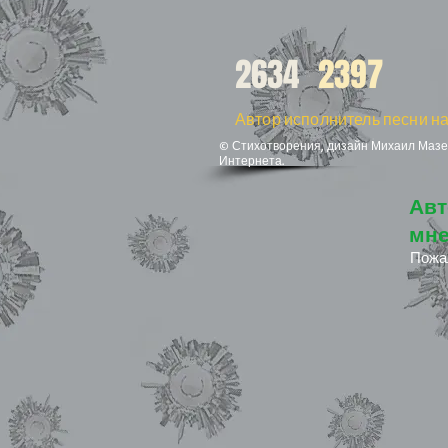
2634
2397
Автор исполнитель песни на
© Стихотворения, дизайн Михаил Мазел
Интернета.
Авт
мне
Пожа