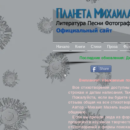
Начало
Книги
Стихи
Проза
Фот
Последние обновления: Д
Share
Внимание!! Уважаемые посе
Все стихотворения доступны д
строкам и датам написания. Та
Пожалуйста, если вы будете о
отзыва общая на все стихотвор
Автор - Михаил Мазель выража
общению.
Если вы пришли сюда из формы
продолжите изучение творчеств
стихотворений и формы поиска 