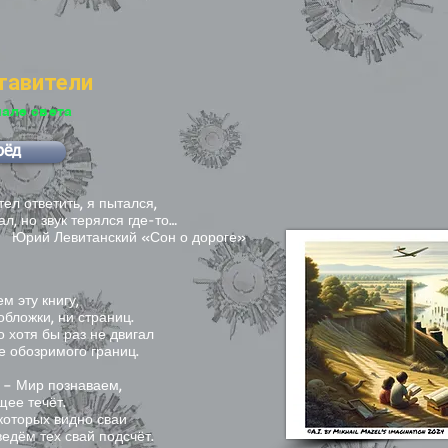
тавители
чале света
рёд
тел ответить, я пытался,
ал, но звук терялся где-то…
 Левитанский «Сон о дороге»
м эту книгу,
обложки, ни страниц.
о хотя бы раз не двигал
е обозримого границ.
ят – Мир познаваем,
щее течёт.
которых видно сваи
ведём тех свай подсчёт.