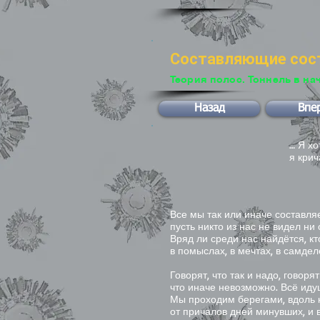
Составляющие сос
Теория полос. Тоннель в на
Назад
Впе
… Я хо
я крич
Юрий
Все мы так или иначе составляе
пусть никто из нас не видел ни 
Вряд ли среди нас найдётся, кт
в помыслах, в мечтах, в самдел
Говорят, что так и надо, говор
что иначе невозможно. Всё иду
Мы проходим берегами, вдоль 
от причалов дней минувших, и 