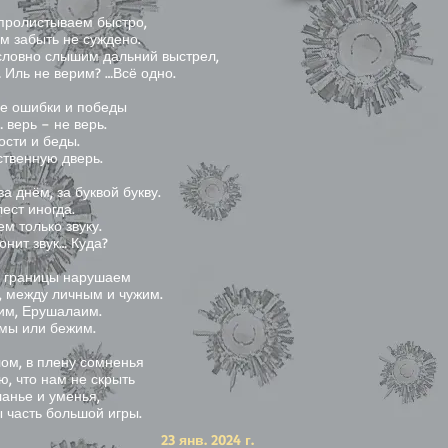
о пролистываем быстро,
м забыть не суждено.
 словно слышим дальний выстрел,
 Иль не верим? …Всё одно.
все ошибки и победы
 верь – не верь.
ости и беды.
ственную дверь.
а днём, за буквой букву.
ест иногда.
ем только звуку.
гонит звук… Куда?
то границы нарушаем
 между личным и чужим.
Рим, Ерушалаим.
 мы или бежим.
ом, в плену сомненья
ю, что нам не скрыть
анье и уменья,
ы часть большой игры.
23 янв. 2024 г.