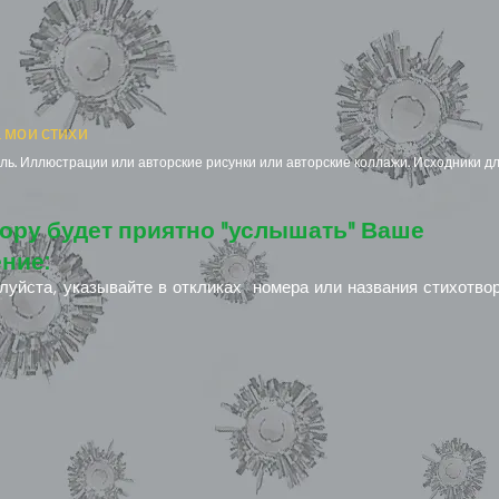
 мои стихи
ь. Иллюстрации или авторские рисунки или авторские коллажи. Исходники дл
ору будет приятно "услышать" Ваше
ние:
луйста, указывайте в откликах номера или названия стихотво