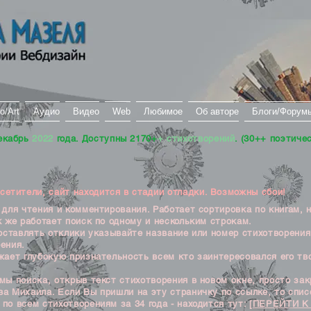
о/Art
Аудио
Видео
Web
Любимое
Об авторе
Блоги/Форум
екабрь
2022
года. Доступны 2170+
+ стихотворений
. (30++ поэтиче
тители, сайт находится в стадии отладки. Возможны сбои!
ля чтения и комментирования. Работает сортировка по книгам, 
к же работает поиск по одному и нескольким строкам.
ставлять отклики указывайте название или номер стихотворения
ения.
ет глубокую признательность всем кто заинтересовался его тв
 поиска, открыв текст стихотворения в новом окне, просто закр
а Михаила. Если Вы пришли на эту страничку по ссылке, то списо
по всем стихотворениям за 34 года - находится тут:
[ПЕРЕЙТИ К