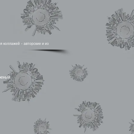
я коллажей - авторские и из
рений