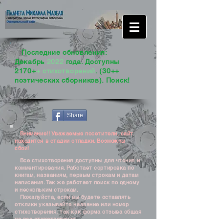
Последние обновления:
Декабрь
2022
года. Доступны
2170+
+ стихотворений
. (30++
поэтических сборников). Поиск!
Share
Внимание!! Уважаемые посетители, сайт
находится в стадии отладки. Возможны
сбои!
Все стихотворения доступны для чтения и
комментирования. Работает сортировка по
книгам, названиям, первым строкам и датам
написания. Так же работает поиск по одному
и нескольким строкам.
Пожалуйста, если вы будете оставлять
отклики указывайте название или номер
стихотворения, так как форма отзыва общая