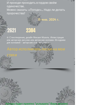
И проходя проходить в гордом своём
одиночестве.
Можно сказать: «Погоди»… Надо ли делать
пророчества?
15 янв. 2024 г.
2621
2384
© Стихотворения, дизайн Михаил Мазель. Иллюстрации
или авторские рисунки или авторские коллажи. Исходники
для коллажей - авторские и из Интернета.
Автор исполнитель песни на мои
стихи
Автору будет приятно "услышать" Ваше мнение: