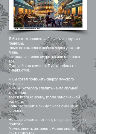
Я бы хотел написать ей, пусть и нарушив
границы,
глядя сквозь смог в небеса через усталые
лица,
что замечая меня хмурятся или мелькают
все.
Пусть облака семенят. Пусть небеса те
смеркаются.
Я бы хотел полюбить сверху мужского
хотения.
Мне бы хотелось слепить нечто сильней
тяготения
всех и всего ко всему, кроме замолчанной
малости.
Коль разрешит я сниму с носа очки не из
шалости.
Не ради флирта, нет-нет, глядя в глаза не из
прихоти.
Можно винить интернет. Можно листать
сайты тихо так.