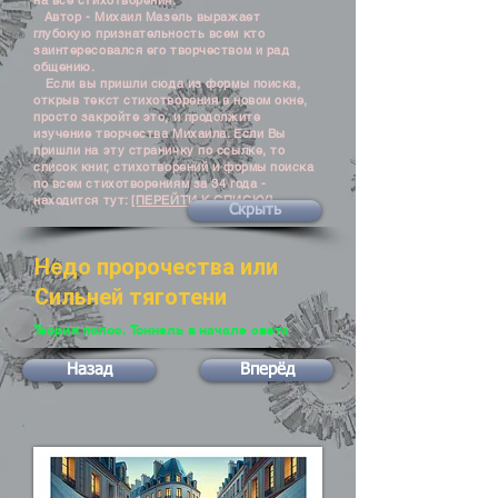
на все стихотворения.
Автор - Михаил Мазель выражает
глубокую признательность всем кто
заинтересовался его творчеством и рад
общению.
Если вы пришли сюда из формы поиска,
открыв текст стихотворения в новом окне,
просто закройте это, и продолжите
изучение творчества Михаила. Если Вы
пришли на эту страничку по ссылке, то
список книг, стихотворений и формы поиска
по всем стихотворениям за 34 года -
находится тут:
[ПЕРЕЙТИ К СПИСКУ]
Скрыть
Недо пророчества или
Сильней тяготени
Теория полос. Тоннель в начале света
Назад
Вперёд