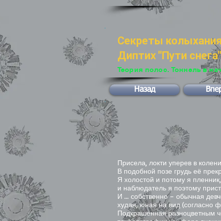
Секреты колыхани
Диптих "Пути снега".
Теория полос. Тоннель в на
Назад
Впе
Присела, локти уперев в колени
В подобной позе грудь её прек
Я холостой и потому я пленник,
и наблюдатель я поэтому прис
И ... собственно – обычная девч
худая, юная на вид (согласно 
Подкрашенная разноцветным ч