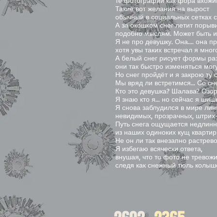
те фотографии как фора вхожи
Такие вот желания на вырост
обычный в социальных сетках с
А за окошком снег летит порыв
подобно мыслям. Может быть и
Я не про девушку. Она.... она п
хотя увы таких встречал я мног
А белый снег рисует формы ра
они так быстро изменяться могу
Но снег пройдёт и я закрою ту 
Мы вряд ли встретимся... Со с
Кто это девушка? Шалава? Озо
Я знаю кто я... но сейчас я ши
Я снова заблудился в мире лин
невидимых, прозрачных, штрих
Путь снега ощущается недлин
из наших одиноких кущ квартир
Не он ли так внезапно растрев
Я избегаю всячески ответа,
внушая, что то фото не тревожи
следя как снежный тюль колыш