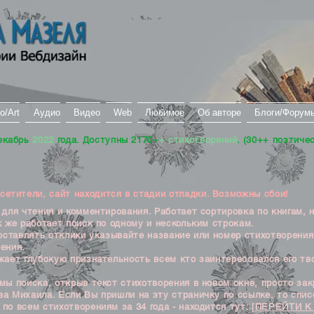
о/Art
Аудио
Видео
Web
Любимое
Об авторе
Блоги/Форум
екабрь
2022
года. Доступны 2170+
+ стихотворений
. (30++ поэтиче
тители, сайт находится в стадии отладки. Возможны сбои!
ля чтения и комментирования. Работает сортировка по книгам, 
к же работает поиск по одному и нескольким строкам.
ставлять отклики указывайте название или номер стихотворения
ения.
ет глубокую признательность всем кто заинтересовался его тв
 поиска, открыв текст стихотворения в новом окне, просто закр
а Михаила. Если Вы пришли на эту страничку по ссылке, то списо
по всем стихотворениям за 34 года - находится тут:
[ПЕРЕЙТИ К