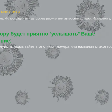
 мои стихи
ь. Иллюстрации или авторские рисунки или авторские коллажи. Исходники дл
ору будет приятно "услышать" Ваше
ние:
луйста, указывайте в откликах номера или названия стихотво