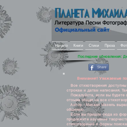
Начало
Книги
Стихи
Проза
Фот
Последние обновления: Д
Share
Внимание!! Уважаемые посе
Все стихотворения доступны д
строкам и датам написания. Та
Пожалуйста, если вы будете о
отзыва общая на все стихотвор
Автор - Михаил Мазель выража
общению.
Если вы пришли сюда из формы
продолжите изучение творчеств
стихотворений и формы поиска 