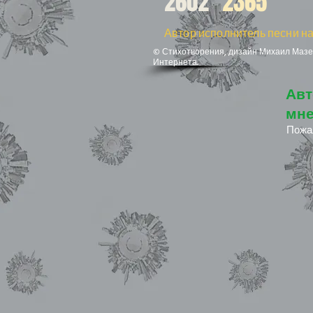
2602
2365
Автор исполнитель песни на
© Стихотворения, дизайн Михаил Мазел
Интернета.
Авт
мне
Пожа