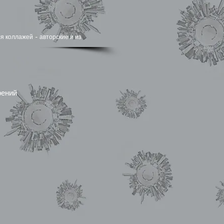
я коллажей - авторские и из
рений