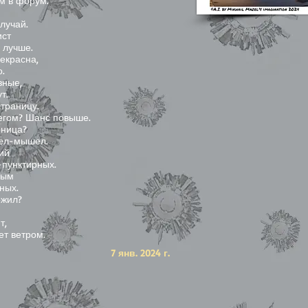
м в форум.
лучай.
ист
 лучше.
рекрасна,
о.
зные,
т.
страницу.
негом? Шанс повыше.
рница?
шел-мышел.
ий
-пунктирных.
ным
ных.
ожил?
т,
ет ветром.
7 янв. 2024 г.