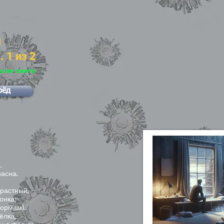
я
 1 из 2
чале света
рёд
.
расна.
трастный.
онка:
формам).
ёлка,