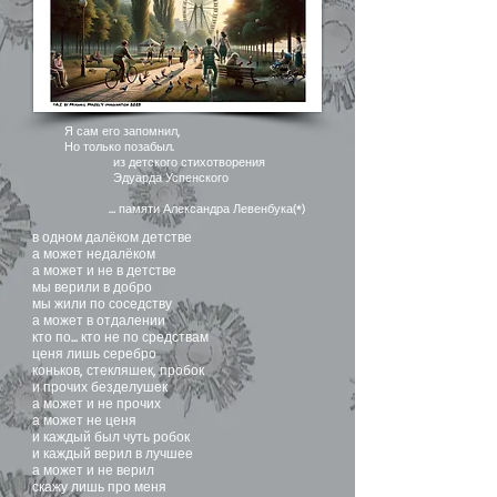
Я сам его запомнил,
Но только позабыл.
из детского стихотворения
Эдуарда Успенского
… памяти Александра Левенбука(*)
в одном далёком детстве
а может недалёком
а может и не в детстве
мы верили в добро
мы жили по соседству
а может в отдалении
кто по... кто не по средствам
ценя лишь серебро
коньков, стекляшек, пробок
и прочих безделушек
а может и не прочих
а может не ценя
и каждый был чуть робок
и каждый верил в лучшее
а может и не верил
скажу лишь про меня