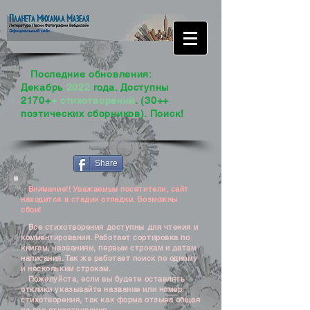
Последние обновления:
Декабрь
2022
года. Доступны
2170+
+ стихотворений
. (30++
поэтических сборников). Поиск!
Share
Внимание!! Уважаемые посетители, сайт
находится в стадии отладки. Возможны
сбои!
Все стихотворения доступны для чтения и
комментирования. Работает сортировка по
книгам, названиям, первым строкам и датам
написания. Так же работает поиск по одному
и нескольким строкам.
Пожалуйста, если вы будете оставлять
отклики указывайте название или номер
стихотворения, так как форма отзыва общая