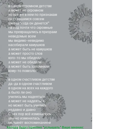
в одном огромном детстве
а может не огромном
но всё же в нем по признакам
не стершимся совсем
шепча "куда он денется"
на вид почти что скромные
мы превращались в призраки
неведомые всем
мы видимо-невидимо
насобирали камушков
а может быть не камушков
а может просто слов
кого-то мы обидели
а может не обидели
а может быть запомнили
кому-то повезло
в одном счастливом детстве
да-да в одном счастливом
в одном на всех на каждого
а было ли оно
учились мы надеяться
а может не надеяться
но может быть учились
недавно и давно
С тех пор всё изменилось
увы но изменилась
мелькнёт воспоминанием
серебряная нить
Автору будет приятно "услышать" Ваше мнение: