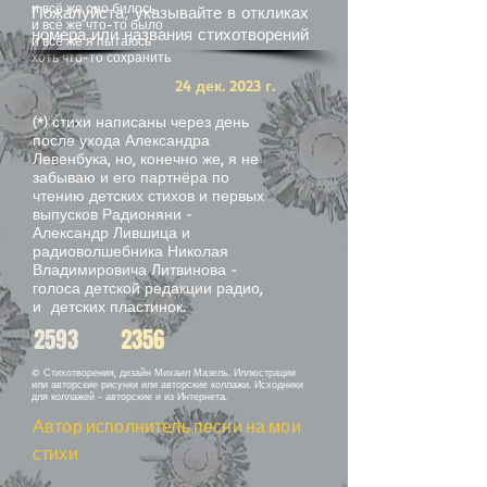
и всё же оно билось
Пожалуйста, указывайте в откликах
и всё же что-то было
номера или названия стихотворений
и всё же я пытаюсь
хоть что-то сохранить
24 дек. 2023 г.
(*) стихи написаны через день
после ухода Александра
Левенбука, но, конечно же, я не
забываю и его партнёра по
чтению детских стихов и первых
выпусков Радионяни -
Александр Лившица и
радиоволшебника Николая
Владимировича Литвинова -
голоса детской редакции радио,
и детских пластинок.
2593
2356
© Стихотворения, дизайн Михаил Мазель. Иллюстрации
или авторские рисунки или авторские коллажи. Исходники
для коллажей - авторские и из Интернета.
Автор исполнитель песни на мои
стихи