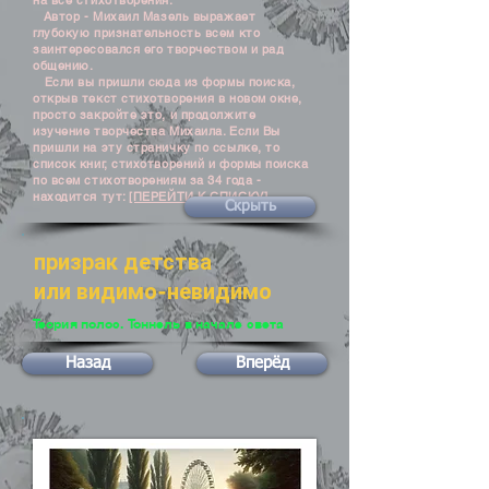
на все стихотворения.
Автор - Михаил Мазель выражает
глубокую признательность всем кто
заинтересовался его творчеством и рад
общению.
Если вы пришли сюда из формы поиска,
открыв текст стихотворения в новом окне,
просто закройте это, и продолжите
изучение творчества Михаила. Если Вы
пришли на эту страничку по ссылке, то
список книг, стихотворений и формы поиска
по всем стихотворениям за 34 года -
находится тут:
[ПЕРЕЙТИ К СПИСКУ]
Скрыть
призрак детства
или видимо-невидимо
Теория полос. Тоннель в начале света
Назад
Вперёд