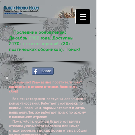
Последние обновления:
Декабрь
2022
года. Доступны
2170+
+ стихотворений
. (30++
поэтических сборников). Поиск!
Share
Внимание!! Уважаемые посетители, сайт
находится в стадии отладки. Возможны
сбои!
Все стихотворения доступны для чтения и
комментирования. Работает сортировка по
книгам, названиям, первым строкам и датам
написания. Так же работает поиск по одному
и нескольким строкам.
Пожалуйста, если вы будете оставлять
отклики указывайте название или номер
стихотворения, так как форма отзыва общая