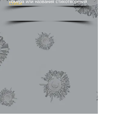
номера или названия стихотворений
стихи