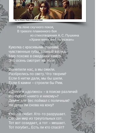
На лоне скучного покоя,
В тревоге пламенного боя
из стихотворения А. С. Пушкина
«Храни меня, мой талисман»
Куколка с красивыми глазами:
чувственные губы, томный взгляд.
Мир похоже в ожидании замер.
Это осень смотрит на поля.
Вылепили нас, а мы ожили.
Разбрелись по свету. Что творим?
Если б нитки дали, мы бы шили.
Если б камни – строили бы Рим.
«Долг» и «должно» – в поиске различий
кто сказал «никто и никому»?
Демон или бес поймал с поличным?
Не душа ли снова на кону?
Кто -то любит. Кто-то разрушает.
Соткан мир из треугольных сот.
Тот вот созидает, а тот – мешает.
Тот погубит… Есть ли кто спасёт?