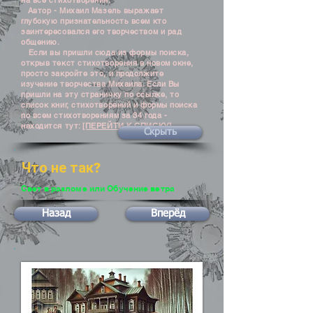
на все стихотворения.
Автор - Михаил Мазель выражает
глубокую признательность всем кто
заинтересовался его творчеством и рад
общению.
Если вы пришли сюда из формы поиска,
открыв текст стихотворения в новом окне,
просто закройте это, и продолжите
изучение творчества Михаила. Если Вы
пришли на эту страничку по ссылке, то
список книг, стихотворений и формы поиска
по всем стихотворениям за 34 года -
находится тут:
[ПЕРЕЙТИ К СПИСКУ]
Скрыть
Что не так?
Свет в разломе или Обучение ветра
Назад
Вперёд