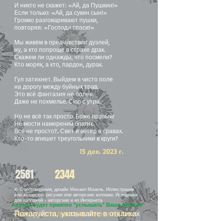
И никто не скажет: «Ай, да Пушкин!»
Если только: «Ай, да сукин сын!»
Громко разговаривают пушки,
повторяя: «Господи спаси!»
Мы живём в предчувствии дуэлей,
ну, а кто попроще в страхе драк.
Скажем ли однажды, что посмели?
Кто моряк, а кто, пардон, дурак.
Гул затихнет. Выйдем в чисто поле
на дорогу между буйных трав.
Это всё фантазия не более.
Даже не похмелье. Сюр с утра.
Но не всё так просто. Боже правый!
Не мости намерений благих.
Всё не просто?.. Свет и ветер в травах.
Кто-то впишет треугольники в круги?
15 дек. 2023 г.
2581
2344
© Стихотворения, дизайн Михаил Мазель. Иллюстрации
или авторские рисунки или авторские коллажи. Исходники
для коллажей - авторские и из Интернета.
Автору будет приятно "услышать" Ваше мнение:
Автор исполнитель песни на мои
Пожалуйста, указывайте в откликах