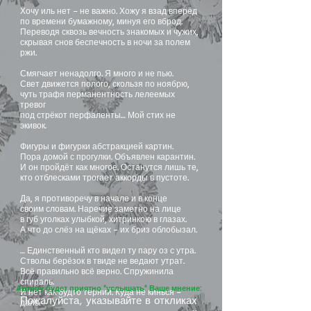
Хочу иль нет – не важно. Хожу я взад вперёд
по времени бумажному, минуя его вброд.
Переводя сквозь вечность знакомых и чужих,
скрывая снов беспечность в ночи за полем
ржи.
Смягчает ненадолго. Я много и не пью.
Свет движется полого, скользя по ноябрю,
чуть трафя перманентность лелеемых
тревог
под стрёкот перфаленты… Мой стих не
экивок.
Фигуры и фигурки абстракцией картин.
Пора домой с прогулки. Объявлен карантин.
И он пройдёт как многое. Останутся лишь те,
кто отблесками трогает аккорды в пустоте.
Да, я противоречу в начале и в конце
своим словам. Наречие заметно на лице
в губ уголках улыбкой, хитринкою в глазах.
А что до слёз на щёках – их бриз облобызал.
… Единственный кто видел ту пару оз с утра.
Стволы берёзок в твиде не ведают утрат.
Всё правильно всё верно. Спружинила
спираль.
Автору будет приятно "услышать" Ваше мнение:
И нет как будто терний. Куда не кинься –
Пожалуйста, указывайте в откликах
даль.