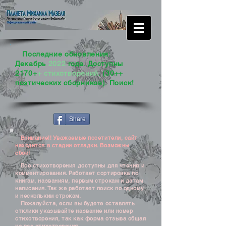
Последние обновления:
Декабрь
2022
года. Доступны
2170+
+ стихотворений
. (30++
поэтических сборников). Поиск!
Share
Внимание!! Уважаемые посетители, сайт
находится в стадии отладки. Возможны
сбои!
Все стихотворения доступны для чтения и
комментирования. Работает сортировка по
книгам, названиям, первым строкам и датам
написания. Так же работает поиск по одному
и нескольким строкам.
Пожалуйста, если вы будете оставлять
отклики указывайте название или номер
стихотворения, так как форма отзыва общая