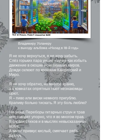
Владимиру Узланеру
к выходу альбома «Назад в 18-й год»
Я не хочу вернуться, я не хочу забыть.
Слёз горьких пара унций научит как избыть
движение в окошке исчезнувших миров.
Дожди склюют по крошкам Кандинский и
Миро.
Я не хочу обратно, но многое храню,
а в комнатах опрятных пьют незнакомцы
брют.
Я – пиво или виски немного пригублю.
Крапиву больно тискать. Я эту боль люблю?
Не знаю. Переборы гитарных cтрун и трав
мне говорят упорно, что я во многом прав.
В словах стихов и в мыслях невысказанных
вслух.
А виски привкус кислый, смягчает рябь
разлук.