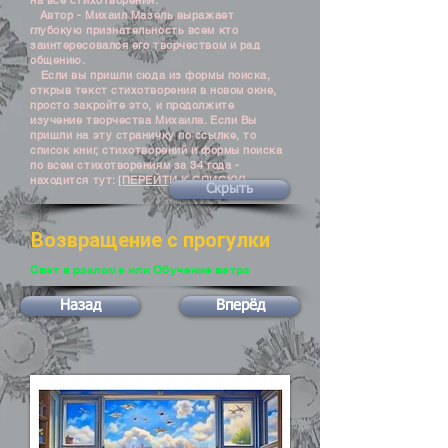
на все стихотворения.
Автор - Михаил Мазель выражает
глубокую признательность всем кто
заинтересовался его творчеством и рад
общению.
Если вы пришли сюда из формы поиска,
открыв текст стихотворения в новом окне,
просто закройте это, и продолжите
изучение творчества Михаила. Если Вы
пришли на эту страничку по ссылке, то
список книг, стихотворений и формы поиска
по всем стихотворениям за 34 года -
находится тут:
[ПЕРЕЙТИ К СПИСКУ]
Скрыть
Возвращение с прогулки
Свет в разломе или Обучение ветра
Назад
Вперёд