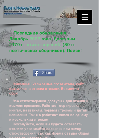
Последние обновления:
Декабрь
2022
года. Доступны
2170+
+ стихотворений
. (30++
поэтических сборников). Поиск!
Share
Внимание!! Уважаемые посетители, сайт
находится в стадии отладки. Возможны
сбои!
Все стихотворения доступны для чтения и
комментирования. Работает сортировка по
книгам, названиям, первым строкам и датам
написания. Так же работает поиск по одному
и нескольким строкам.
Пожалуйста, если вы будете оставлять
отклики указывайте название или номер
стихотворения, так как форма отзыва общая