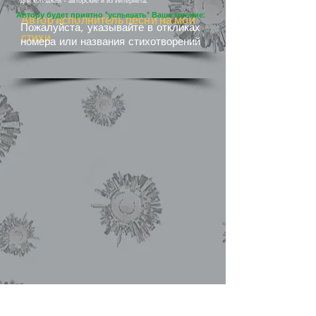
для коллажей - авторские и из Интернета.
Автору будет приятно "услышать" Ваше мнение:
Автор исполнитель песни на мои
Пожалуйста, указывайте в откликах
стихи
номера или названия стихотворений