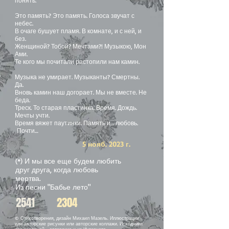
понять.
Это память? Это память. Голоса звучат с
небес.
В очаге бушует пламя. В комнате, и с ней, и
без.
Женщиной? Тобой? Мечтами?! Музыкою, Мон
Ами.
Те кого мы почитали растопили нам камин.
Музыка не умирает. Музыканты? Смертны.
Да.
Вновь камин наш догорает. Мы не вместе. Не
беда.
Треск. То старая пластинка. Время. Дождь.
Мечты учти.
Время вяжет паутинки. Память и… любовь.
Почти…
5 нояб. 2023 г.
(*) И мы все еще будем любить
друг друга, когда любовь
мертва.
Из песни "Бабье лето"
2541
2304
© Стихотворения, дизайн Михаил Мазель. Иллюстрации
или авторские рисунки или авторские коллажи. Исходники