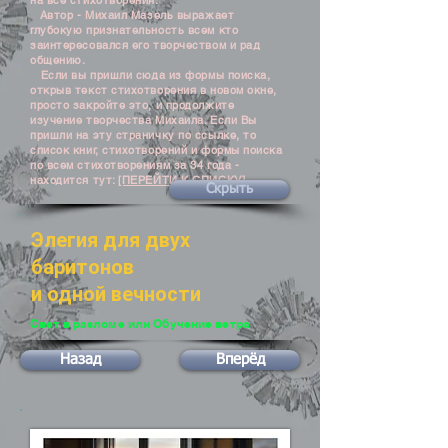
на все стихотворения.
Автор - Михаил Мазель выражает
глубокую признательность всем кто
заинтересовался его творчеством и рад
общению.
Если вы пришли сюда из формы поиска,
открыв текст стихотворения в новом окне,
просто закройте это, и продолжите
изучение творчества Михаила. Если Вы
пришли на эту страничку по ссылке, то
список книг, стихотворений и формы поиска
по всем стихотворениям за 34 года -
находится тут:
[ПЕРЕЙТИ К СПИСКУ]
Скрыть
Элегия для двух
баритонов
и одной вечности
Свет в разломе или Обучение ветра
Назад
Вперёд