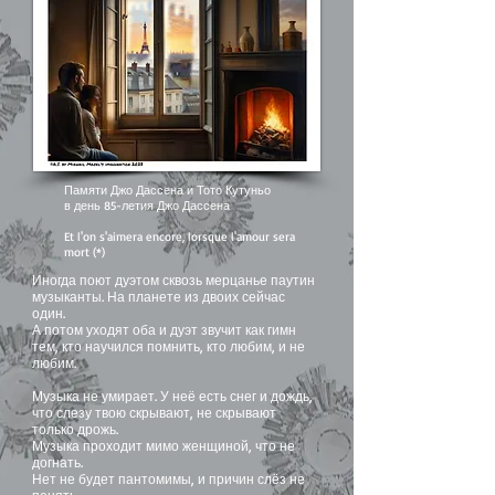
Памяти Джо Дассена и Тото Кутуньо
в день 85-летия Джо Дассена
Et l'on s'aimera encore, lorsque l'amour sera
mort (*)
Иногда поют дуэтом сквозь мерцанье паутин
музыканты. На планете из двоих сейчас
один.
А потом уходят оба и дуэт звучит как гимн
тем, кто научился помнить, кто любим, и не
любим.
Музыка не умирает. У неё есть снег и дождь,
что слезу твою скрывают, не скрывают
только дрожь.
Музыка проходит мимо женщиной, что не
догнать.
Нет не будет пантомимы, и причин слёз не