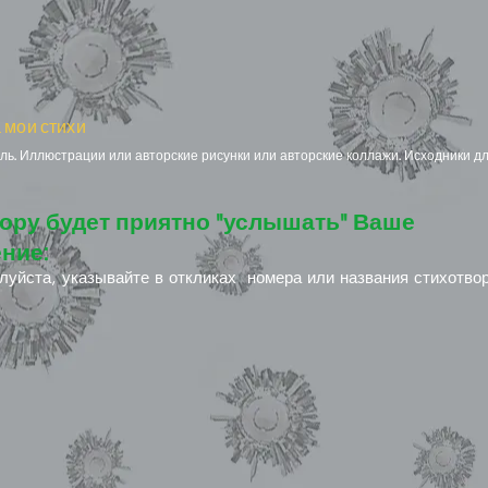
 мои стихи
ь. Иллюстрации или авторские рисунки или авторские коллажи. Исходники дл
ору будет приятно "услышать" Ваше
ние:
луйста, указывайте в откликах номера или названия стихотво