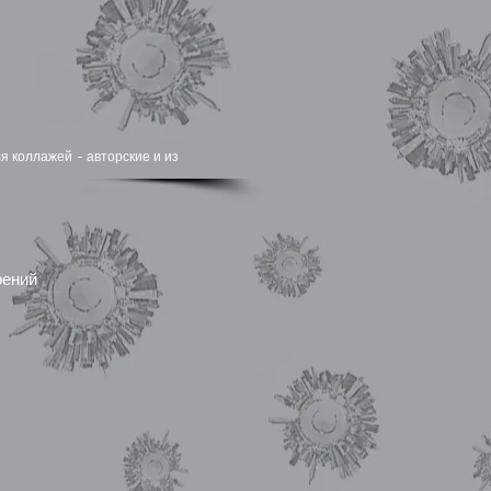
я коллажей - авторские и из
рений