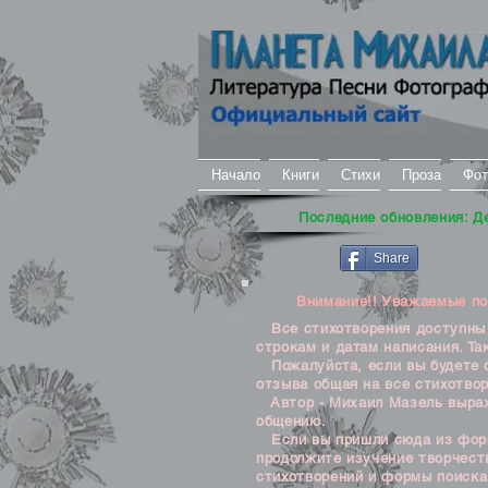
Начало
Книги
Стихи
Проза
Фот
Последние обновления: Д
Share
Внимание!! Уважаемые посе
Все стихотворения доступны д
строкам и датам написания. Та
Пожалуйста, если вы будете о
отзыва общая на все стихотвор
Автор - Михаил Мазель выража
общению.
Если вы пришли сюда из формы
продолжите изучение творчеств
стихотворений и формы поиска 