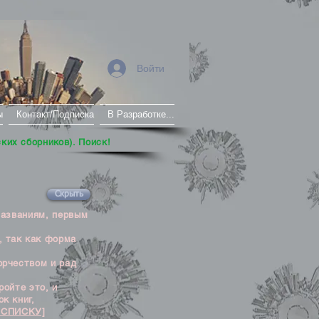
Войти
ы
Контакт/Подписка
В Разработке...
ских сборников). Поиск!
Скрыть
названиям, первым
, так как форма
орчеством и рад
ойте это, и
к книг,
 СПИСКУ]