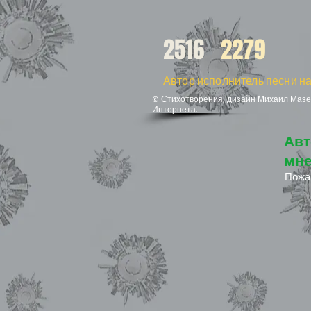
2516
2279
Автор исполнитель песни на
© Стихотворения, дизайн Михаил Мазел
Интернета.
Авт
мне
Пожа