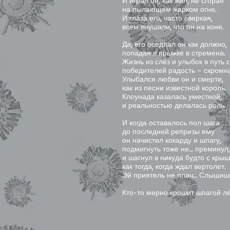
И играл он, как жил, не сгорая
на пылающем жарком огне.
И глаза его, часто сверкая,
всем внушали, что он на коне.
Да, его оседлал он как должно,
попадая в прыжке в стремена.
Жизнь из слёз и улыбок в путь 
победителей радость – скромна
Улыбался любви он и смерти,
как из песни известной король.
Клоунада казалась уместной,
и реальностью делалась роль.
И когда оставалось пол шага
до последней репризы ему
он начистил кокарду и шпагу,
подмигнуть тоже не… преминул,
и шагнул в никуда будто с крыш
как тогда, когда ждал вертолет.
Эй приятель не плач… Слышиш
Слыши
Кто-то мерно крошит шпагой лё