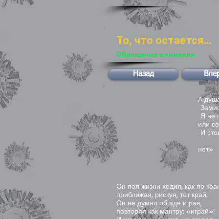
То, что остается…
Обращение внимания
Назад
Впе
А душ
Замир
Я не п
или со
И стои
Андр
нет»
Жан
Он пол жизни ходил, как по кра
приближая, рискуя, тот край.
Он не думал об аде и рае,
повторяя как мантру: «играй»!