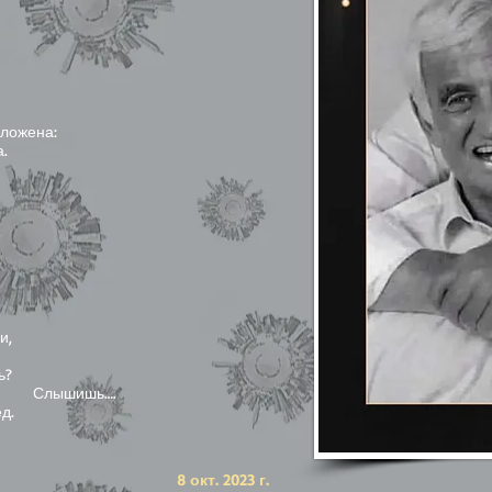
сложена:
.
и,
ь?
шь….
д.
8 окт. 2023 г.