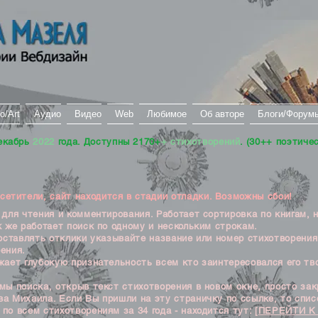
о/Art
Аудио
Видео
Web
Любимое
Об авторе
Блоги/Форум
екабрь
2022
года. Доступны 2170+
+ стихотворений
. (30++ поэтиче
тители, сайт находится в стадии отладки. Возможны сбои!
ля чтения и комментирования. Работает сортировка по книгам, 
к же работает поиск по одному и нескольким строкам.
ставлять отклики указывайте название или номер стихотворения
ения.
ет глубокую признательность всем кто заинтересовался его тв
 поиска, открыв текст стихотворения в новом окне, просто закр
а Михаила. Если Вы пришли на эту страничку по ссылке, то списо
по всем стихотворениям за 34 года - находится тут:
[ПЕРЕЙТИ К