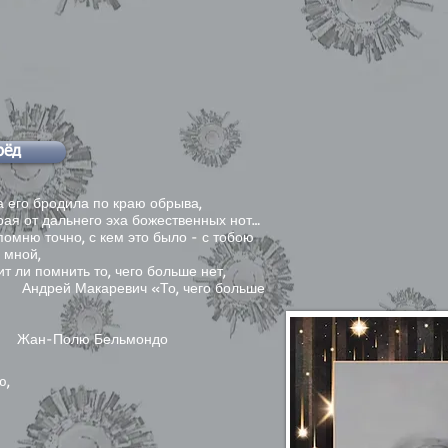
рёд
а его бродила по краю обрыва,
ая от дальнего эха божественных нот…
омню точно, с кем это было - с тобою
 мной,
т ли помнить то, чего больше нет,
ей Макаревич «То, чего больше
-Полю Бельмондо
ю,