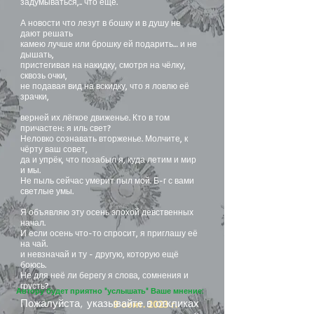
задумываться,.. что ещё.
А новости что лезут в бошку и в душу не
дают решать
камею лучше или брошку ей подарить… и не
дышать,
пристегивая на накидку, смотря на чёлку,
сквозь очки,
не подавая вид на вскидку, что я ловлю её
зрачки,
верней их лёгкое движенье. Кто в том
причастен: я иль свет?
Неловко сознавать вторженье. Молчите, к
чёрту ваш совет,
да и упрёк, что позабыл я, куда летим и мир
и мы.
Не пыль сейчас умерит пыл мой. Б-г с вами
светлые умы.
Я объявляю эту осень эпохой девственных
начал.
И если осень что-то спросит, я приглашу её
на чай.
и невзначай и ту - другую, которую ещё
боюсь.
Не для неё ли берегу я слова, сомнения и
грусть?
Автору будет приятно "услышать" Ваше мнение:
Пожалуйста, указывайте в откликах
9 сент. 2023 г.