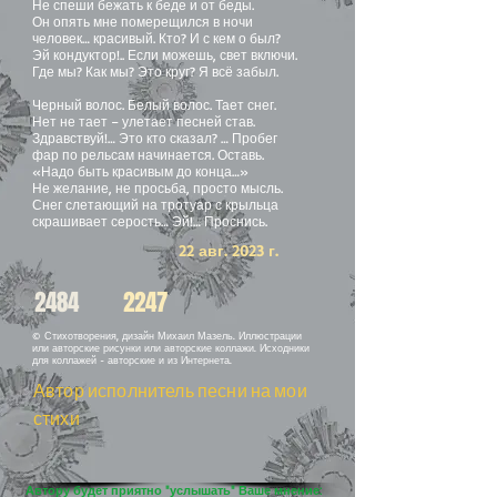
Не спеши бежать к беде и от беды.
Он опять мне померещился в ночи
человек… красивый. Кто? И с кем о был?
Эй кондуктор!.. Если можешь, свет включи.
Где мы? Как мы? Это круг? Я всё забыл.
Черный волос. Белый волос. Тает снег.
Нет не тает – улетает песней став.
Здравствуй!… Это кто сказал? … Пробег
фар по рельсам начинается. Оставь.
«Надо быть красивым до конца…»
Не желание, не просьба, просто мысль.
Снег слетающий на тротуар с крыльца
скрашивает серость… Эй!… Проснись.
22 авг. 2023 г.
2484
2247
© Стихотворения, дизайн Михаил Мазель. Иллюстрации
или авторские рисунки или авторские коллажи. Исходники
для коллажей - авторские и из Интернета.
Автор исполнитель песни на мои
стихи
Автору будет приятно "услышать" Ваше мнение: