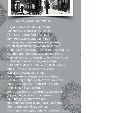
памяти Сальваторе Кутуньо
Надо быть красивым до конца.
Улетает и не тает белый снег.
Где-то у трамвайного кольца
прячется давно ушедший век.
То ли курит, спрятав шею в воротник,
то ли смотрит на прохожих и молчит.
Странный звук: скрип-скрежет, что родник
и… вибрация по рельсам дальше мчит.
Черный волос, хриплый голос, чистый звук.
Искры прорезают ночь, как встарь.
В белом облаке в ночи: «Эй, ты внизу!..»
Крик откуда то из вне. Она густа:
патока втекающая в слог,
что пытается свернуться воробьём.
Чистый звук,.. пронзить способный зло.
Звон бокалов. Мы – совсем не пьем.
Это Новый Год и юбилей,
день рождения, поминки, мысли врозь.
Да, не пью, но в этот раз налей.
Мне на душу давит эта ось,
что способствует вращенью нас с тобой
без трамваев и без… ерунды
Не спеши, мой друг, сейчас трубить отбой.