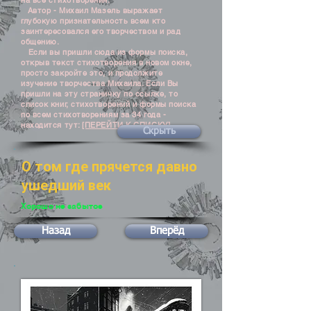
на все стихотворения.
Автор - Михаил Мазель выражает
глубокую признательность всем кто
заинтересовался его творчеством и рад
общению.
Если вы пришли сюда из формы поиска,
открыв текст стихотворения в новом окне,
просто закройте это, и продолжите
изучение творчества Михаила. Если Вы
пришли на эту страничку по ссылке, то
список книг, стихотворений и формы поиска
по всем стихотворениям за 34 года -
находится тут:
[ПЕРЕЙТИ К СПИСКУ]
Скрыть
О том где прячется давно
ушедший век
Хорошо не забытое
Назад
Вперёд