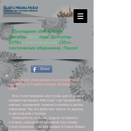
Последние обновления:
Декабрь
2022
года. Доступны
2170+
+ стихотворений
. (30++
поэтических сборников). Поиск!
Share
Внимание!! Уважаемые посетители, сайт
находится в стадии отладки. Возможны
сбои!
Все стихотворения доступны для чтения и
комментирования. Работает сортировка по
книгам, названиям, первым строкам и датам
написания. Так же работает поиск по одному
и нескольким строкам.
Пожалуйста, если вы будете оставлять
отклики указывайте название или номер
стихотворения, так как форма отзыва общая