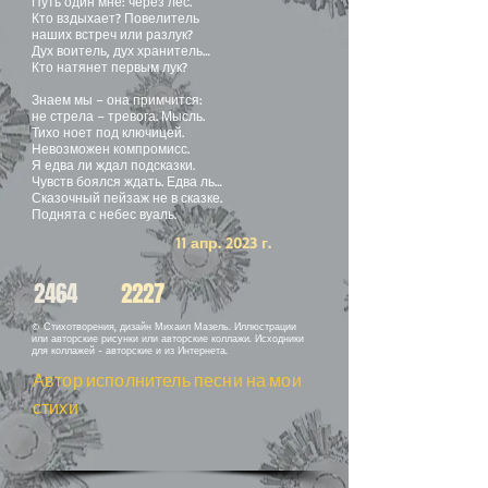
Путь один мне: через лес.
Кто вздыхает? Повелитель
наших встреч или разлук?
Дух воитель, дух хранитель…
Кто натянет первым лук?
Знаем мы – она примчится:
не стрела – тревога. Мысль.
Тихо ноет под ключицей.
Невозможен компромисс.
Я едва ли ждал подсказки.
Чувств боялся ждать. Едва ль…
Сказочный пейзаж не в сказке.
Поднята с небес вуаль.
11 апр. 2023 г.
2464
2227
© Стихотворения, дизайн Михаил Мазель. Иллюстрации
или авторские рисунки или авторские коллажи. Исходники
для коллажей - авторские и из Интернета.
Автор исполнитель песни на мои
стихи