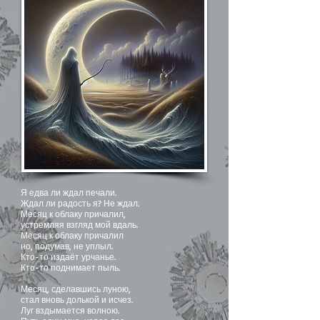
Я едва ли ждал печали.
Ждал ли радость я? Не ждал.
Месяц к облаку причалил,
устремляя взгляд мой вдаль.
Месяц к облаку причалил
но, подумав, не уплыл.
Кто-то издаёт урчанье.
Кто-то поднимает пыль.
Месяц, сделавшись луною,
стал вновь долькой и исчез.
Луг вздымается волною.