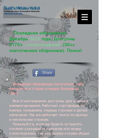
Последние обновления:
Декабрь
2022
года. Доступны
2170+
+ стихотворений
. (30++
поэтических сборников). Поиск!
Share
Внимание!! Уважаемые посетители, сайт
находится в стадии отладки. Возможны
сбои!
Все стихотворения доступны для чтения и
комментирования. Работает сортировка по
книгам, названиям, первым строкам и датам
написания. Так же работает поиск по одному
и нескольким строкам.
Пожалуйста, если вы будете оставлять
отклики указывайте название или номер
стихотворения, так как форма отзыва общая