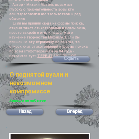
на все стихотворения.
Автор - Михаил Мазель выражает
глубокую признательность всем кто
заинтересовался его творчеством и рад
общению.
Если вы пришли сюда из формы поиска,
открыв текст стихотворения в новом окне,
просто закройте это, и продолжите
изучение творчества Михаила. Если Вы
пришли на эту страничку по ссылке, то
список книг, стихотворений и формы поиска
по всем стихотворениям за 34 года -
находится тут:
[ПЕРЕЙТИ К СПИСКУ]
Скрыть
О поднятой вуали и
невозможном
компромиссе
Хорошо не забытое
Назад
Вперёд