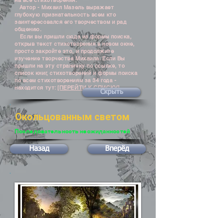
на все стихотворения.
Автор - Михаил Мазель выражает
глубокую признательность всем кто
заинтересовался его творчеством и рад
общению.
Если вы пришли сюда из формы поиска,
открыв текст стихотворения в новом окне,
просто закройте это, и продолжите
изучение творчества Михаила. Если Вы
пришли на эту страничку по ссылке, то
список книг, стихотворений и формы поиска
по всем стихотворениям за 34 года -
находится тут:
[ПЕРЕЙТИ К СПИСКУ]
Скрыть
Окольцованным светом
Последовательность неожиданностей
Назад
Вперёд