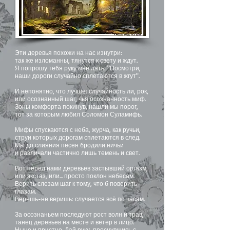
Эти деревья похожи на нас изнутри:
так же изломанны, тянутся к свету и ждут.
Я попрошу тебя руку мне дать: "Посмотри,
наши дороги случайно сплетаются в жгут".
И непонятно, что лучше: случайность ли, рок,
или осознанный шаг, чья осознанность миф.
Зоны комфорта покинув, нашли мы порог,
тот за которым любил Соломон Суламифь.
Мифы спускаются с неба, журча, как ручьи,
струи которых дорогам сплетаются в след.
Мы до слияния песен бродили ничьи
и различали частично лишь темень и свет.
Вот перед нами деревьев застывший оргазм,
или экстаз, или... просто поклон небесам.
Верить слезам шаг к тому, что б поверить
глазам.
Верешь-не веришь: случается всё по часам.
За осознаньем последуют рост волн и трав,
танец деревьев на месте и ветер в лицо.
Ныне и пристно. Дай руку, проснувшись с