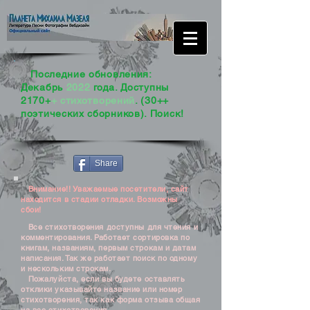
Последние обновления:
Декабрь
2022
года. Доступны
2170+
+ стихотворений
. (30++
поэтических сборников). Поиск!
Share
Внимание!! Уважаемые посетители, сайт
находится в стадии отладки. Возможны
сбои!
Все стихотворения доступны для чтения и
комментирования. Работает сортировка по
книгам, названиям, первым строкам и датам
написания. Так же работает поиск по одному
и нескольким строкам.
Пожалуйста, если вы будете оставлять
отклики указывайте название или номер
стихотворения, так как форма отзыва общая