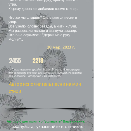
утра.
К срезу деревьев добавило время кольцо.
Что же мы слышим? Сплетаются песни в
узор.
Все узелки словно звёзды, а нити – лучи.
Мы разорвали кольцо и шагнули в зазор.
Что б не случилось: "Держи мою руку.
Молчи"…
20 мар. 2023 г.
2455
2218
© Стихотворения, дизайн Михаил Мазель. Иллюстрации
или авторские рисунки или авторские коллажи. Исходники
для коллажей - авторские и из Интернета.
Автор исполнитель песни на мои
стихи
Автору будет приятно "услышать" Ваше мнение:
Пожалуйста, указывайте в откликах