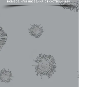
номера или названия стихотворений