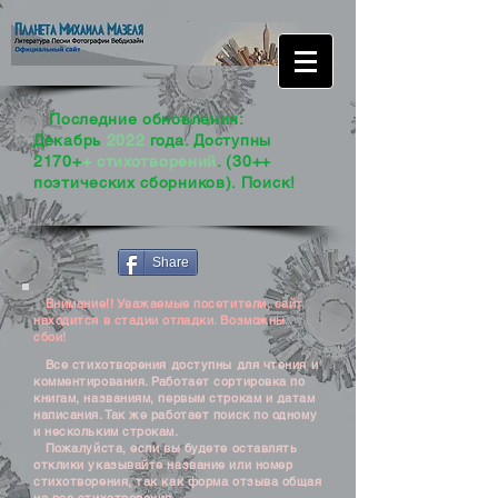
Последние обновления:
Декабрь
2022
года. Доступны
2170+
+ стихотворений
. (30++
поэтических сборников). Поиск!
Share
Внимание!! Уважаемые посетители, сайт
находится в стадии отладки. Возможны
сбои!
Все стихотворения доступны для чтения и
комментирования. Работает сортировка по
книгам, названиям, первым строкам и датам
написания. Так же работает поиск по одному
и нескольким строкам.
Пожалуйста, если вы будете оставлять
отклики указывайте название или номер
стихотворения, так как форма отзыва общая