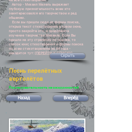
на все стихотворения.
Автор - Михаил Мазель выражает
глубокую признательность всем кто
заинтересовался его творчеством и рад
общению.
Если вы пришли сюда из формы поиска,
открыв текст стихотворения в новом окне,
просто закройте это, и продолжите
изучение творчества Михаила. Если Вы
пришли на эту страничку по ссылке, то
список книг, стихотворений и формы поиска
по всем стихотворениям за 34 года -
находится тут:
[ПЕРЕЙТИ К СПИСКУ]
Скрыть
Песнь перелётных
вертолётов
Последовательность неожиданностей
Назад
Вперёд