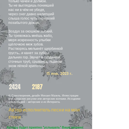
только чачей и долмой.
Ты не выглядишь поникшей
нас ни в чём не убедя,
через снег давно налипший
слыша голос чуть охрипший
позабытого дождя.
Воздух за окошком зыбкий.
Ты тревожась мнёшь жабо,
меря искренность улыбки
щёлочкою меж зубов.
Растворясь мелькнёт щербинкой
грусть… и канет за зубцы
дальних гор. Звучат в сурдинках
сточных труб, срываясь, льдинки
эхом лёгкой хрипотцы.
15 янв. 2023 г.
2424
2187
© Стихотворения, дизайн Михаил Мазель. Иллюстрации
или авторские рисунки или авторские коллажи. Исходники
для коллажей - авторские и из Интернета.
Автор исполнитель песни на мои
стихи
Автору будет приятно "услышать" Ваше мнение: