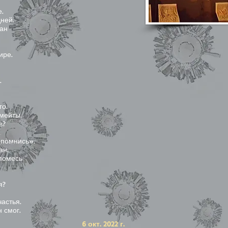
.
ней.
ан
ире.
.
го.
мейты.
в?
опомнись».
ан.
помесь
я?
астья.
 смог.
6 окт. 2022 г.