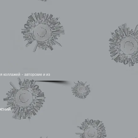
я коллажей - авторские и из
рений