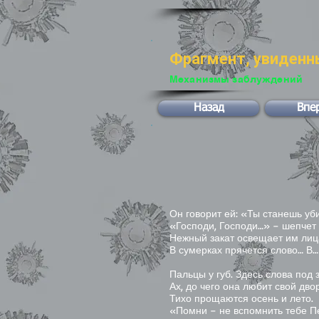
Фрагмент, увиденн
Механизмы заблуждений
Назад
Впе
Он говорит ей: «Ты станешь у
«Господи, Господи…» – шепчет 
Нежный закат освещает им лиц
В сумерках прячется слово… В
Пальцы у губ. Здесь слова под 
Ах, до чего она любит свой двор
Тихо прощаются осень и лето.
«Помни – не вспомнить тебе П