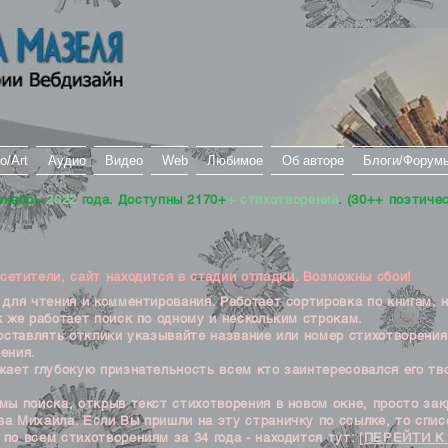
о/Art
Аудио
Видео
Web
Любимое
Об авторе
Блоги/Форум
екабрь
2022
года. Доступны 2170+
+ стихотворений
. (30++ поэтиче
тители, сайт находится в стадии отладки. Возможны сбои!
ля чтения и комментирования. Работает сортировка по книгам, 
к же работает поиск по одному и нескольким строкам.
ставлять отклики указывайте название или номер стихотворения
ения.
ет глубокую признательность всем кто заинтересовался его тв
 поиска, открыв текст стихотворения в новом окне, просто закр
а Михаила. Если Вы пришли на эту страничку по ссылке, то списо
по всем стихотворениям за 34 года - находится тут:
[ПЕРЕЙТИ К