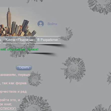
Войти
ы
Контакт/Подписка
В Разработке...
ских сборников). Поиск!
Скрыть
названиям, первым
, так как форма
орчеством и рад
ойте это, и
к книг,
 СПИСКУ]