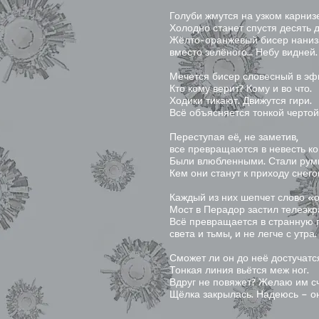
Голуби жмутся на узком карнизе
Холодно станет спустя десять д
Жёлто-оранжевый бисер наниз
вместо зелёного… Небу видней.
Мечется бисер словесный в эф
Кто кому верит? Кому и во что.
Ходики тикают. Движутся гири.
Всё объясняется тонкой чертой
Переступая её, не заметив,
все превращаются в невесть ко
Были влюбленными. Стали рум
Кем они станут к приходу снего
Каждый из них шепчет слово «
Мост в Перадор застил телеэкр
Всё превращается в странную 
света и тьмы, и не легче с утра.
Сможет ли он до неё достучатс
Тонкая линия вьётся меж ног.
Вдруг не повяжет? Желаю им сч
Щёлка закрылась. Надеюсь – он