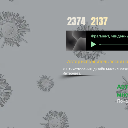
2374
2137
Автор исполнитель песни на
© Стихотворения, дизайн Михаил Мазел
Интернета.
Авт
мне
Пожа