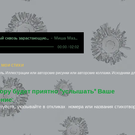
Фрагмент, увиденный сквозь зарастающую щель
Миша Мазель
00:00 / 02:02
 мои стихи
ь. Иллюстрации или авторские рисунки или авторские коллажи. Исходники дл
ору будет приятно "услышать" Ваше
ние:
луйста, указывайте в откликах номера или названия стихотво