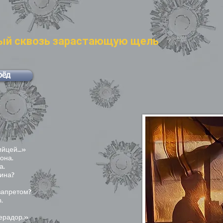
ый сквозь зарастающую щель
рёд
бийцей…»
она.
а.
…ина?
запретом?
.
ерадор.»