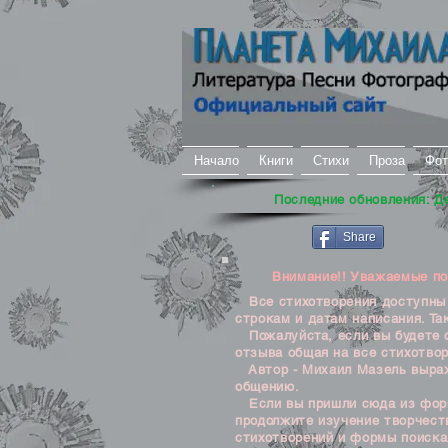
Начало
Книги
Стихи
Проза
Фот
Последние обновления: Д
Share
Внимание!! Уважаемые посе
Все стихотворения доступны д
строкам и датам написания. Та
Пожалуйста, если вы будете о
отзыва общая на все стихотвор
Автор - Михаил Мазель выража
общению.
Если вы пришли сюда из формы
продолжите изучение творчеств
стихотворений и формы поиска 