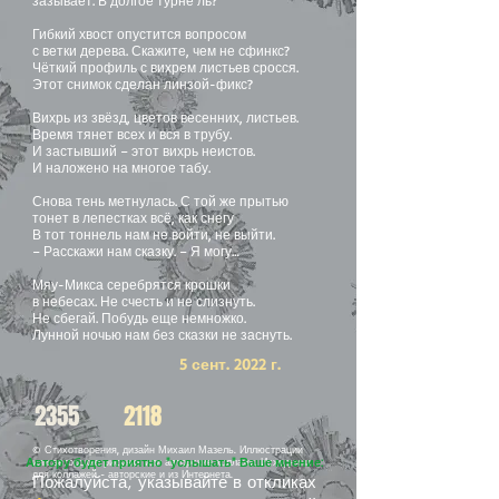
зазывает. В долгое турне ль?
Гибкий хвост опустится вопросом
с ветки дерева. Скажите, чем не сфинкс?
Чёткий профиль с вихрем листьев сросся.
Этот снимок сделан линзой-фикс?
Вихрь из звёзд, цветов весенних, листьев.
Время тянет всех и вся в трубу.
И застывший – этот вихрь неистов.
И наложено на многое табу.
Снова тень метнулась. С той же прытью
тонет в лепестках всё, как снегу
В тот тоннель нам не войти, не выйти.
– Расскажи нам сказку. – Я могу…
Мяу-Микса серебрятся крошки
в небесах. Не счесть и не слизнуть.
Не сбегай. Побудь еще немножко.
Лунной ночью нам без сказки не заснуть.
5 сент. 2022 г.
2355
2118
© Стихотворения, дизайн Михаил Мазель. Иллюстрации
Автору будет приятно "услышать" Ваше мнение:
или авторские рисунки или авторские коллажи. Исходники
для коллажей - авторские и из Интернета.
Пожалуйста, указывайте в откликах