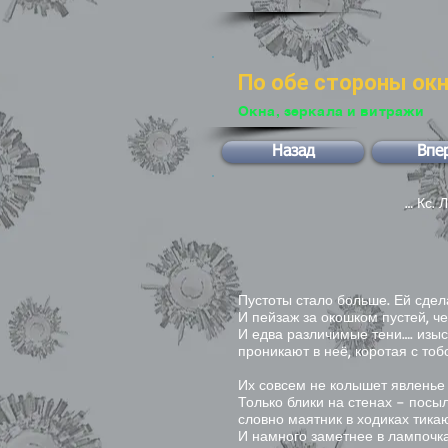
По обе стороны ок
Окна, зеркала и витражи
Назад
Впе
… Кс. Л
Пустоты стало больше. Ей сдел
И пейзаж за окошком пустей, че
И едва различимые тени…. изы
проникают в неё, коротая с тоб
Их совсем не колышет явленье 
Только блики на стенах – посы
словно маятник в ходиках тикаю
И намного заметнее в лампочка