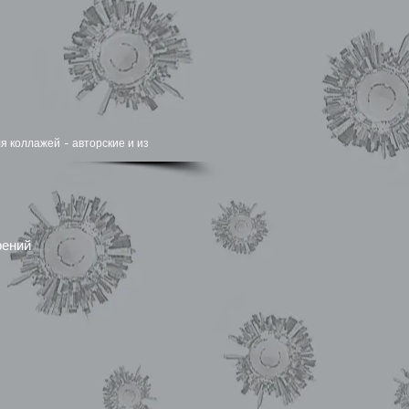
я коллажей - авторские и из
рений