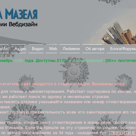
о/Art
Аудио
Видео
Web
Любимое
Об авторе
Блоги/Форум
екабрь
2022
года. Доступны 2170+
+ стихотворений
. (30++ поэтиче
тители, сайт находится в стадии отладки. Возможны сбои!
ля чтения и комментирования. Работает сортировка по книгам, 
к же работает поиск по одному и нескольким строкам.
ставлять отклики указывайте название или номер стихотворения
ения.
ет глубокую признательность всем кто заинтересовался его тв
 поиска, открыв текст стихотворения в новом окне, просто закр
а Михаила. Если Вы пришли на эту страничку по ссылке, то списо
по всем стихотворениям за 34 года - находится тут:
[ПЕРЕЙТИ К