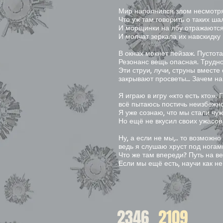
Мир наполнился злом несмотря 
Что уж там говорить о таких ша
И морщинки на лбу отражаются
И молчат зеркала их навскидку 
В окнах мокнет пейзаж. Пустота
Резонанс вещь опасная. Трудно 
Эти струи, лучи, струны вместе
закрывают просветы… Зачем на
Я играю в игру «кто есть кто». 
всё пытаюсь постичь неизбежн
Я уже сознаю, что мы стали чуж
Но ещё не вкусил своих ужасов
Ну, а если не мы,.. то возможно
ведь я слушаю хруст под ногами
Что же там впереди? Путь на в
Если мы ещё есть, научи как не
2346
2109