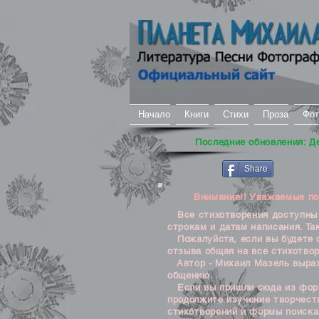
Начало
Книги
Стихи
Проза
Фот
Последние обновления: Д
Share
Внимание!! Уважаемые посе
Все стихотворения доступны д
строкам и датам написания. Та
Пожалуйста, если вы будете о
отзыва общая на все стихотвор
Автор - Михаил Мазель выража
общению.
Если вы пришли сюда из формы
продолжите изучение творчеств
стихотворений и формы поиска 