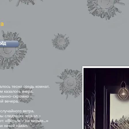
на
рёд
.
алось тесно средь комнат.
м казалось вчера.
сканно-скромно
ой вечера.
случайного ветра.
лы следящих зеркал –
т: «Верьте – не верьте…»
х нитей накал.