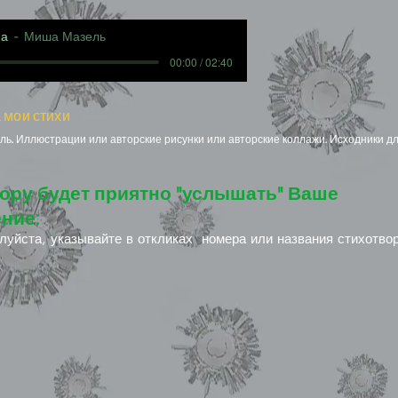
на
Миша Мазель
00:00 / 02:40
 мои стихи
ь. Иллюстрации или авторские рисунки или авторские коллажи. Исходники дл
ору будет приятно "услышать" Ваше
ние:
луйста, указывайте в откликах номера или названия стихотво