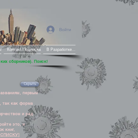
Войти
ы
Контакт/Подписка
В Разработке...
ских сборников). Поиск!
Скрыть
названиям, первым
, так как форма
орчеством и рад
ойте это, и
к книг,
 СПИСКУ]