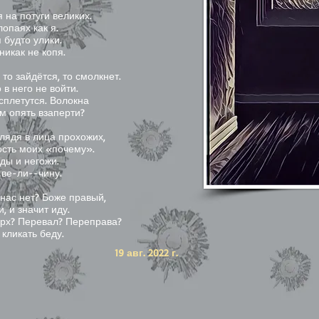
на потуги великих.
лопаях как я.
 будто улики.
никак не копя.
 то зайдётся, то смолкнет.
в него не войти.
 сплетутся. Волокна
м опять взаперти?
Глядя в лица прохожих,
ость моих «почему».
ды и негожи.
 ве-ли--чину.
 нас нет? Боже правый,
, и значит иду.
ерх? Перевал? Переправа?
 кликать беду.
19 авг. 2022 г.