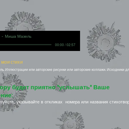
Миша Мазель
00:00 / 02:57
 мои стихи
ь. Иллюстрации или авторские рисунки или авторские коллажи. Исходники дл
ору будет приятно "услышать" Ваше
ние:
луйста, указывайте в откликах номера или названия стихотво