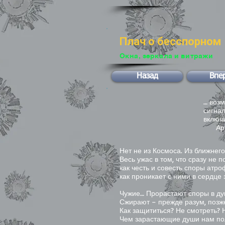
Плач о бесспорном
Окна, зеркала и витражи
Назад
Впе
… возм
сигнал
включ
Арту
Нет не из Космоса. Из ближнег
Весь ужас в том, что сразу не 
как честь и совесть споры атро
как проникает с ними в сердце 
Чужие… Прорастают споры в ду
Сжирают – прежде разум, позже
Как защититься? Не смотреть? 
Чем зарастающие души нам по