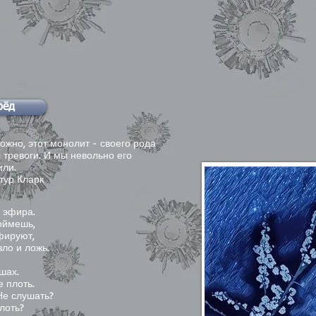
рёд
ожно, этот монолит - своего рода
 тревоги. И мы невольно его
или.
р Кларк
о эфира.
поймешь,
фируют,
зло и ложь.
шах.
 плоть.
Не слушать?
лоть?