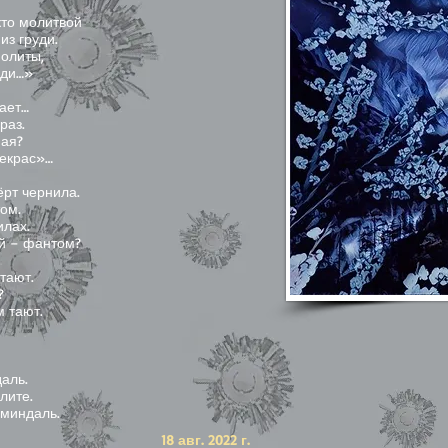
 кто молитвой
из груди.
нолиты,
еди…»
нает…
раз.
ная?
рекрас»…
ёрт чернила.
том.
илах.
ой – фантом?
тают.
?
 тают.
аль.
лите.
 миндаль.
18 авг. 2022 г.