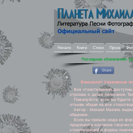
Начало
Книги
Стихи
Проза
Фот
Последние обновления: Д
Share
Внимание!! Уважаемые посе
Все стихотворения доступны д
строкам и датам написания. Та
Пожалуйста, если вы будете о
отзыва общая на все стихотвор
Автор - Михаил Мазель выража
общению.
Если вы пришли сюда из формы
продолжите изучение творчеств
стихотворений и формы поиска 