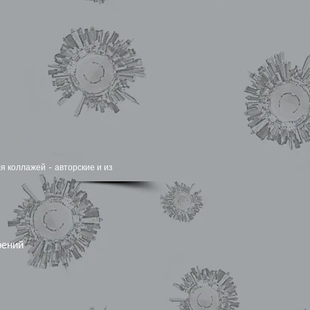
я коллажей - авторские и из
рений