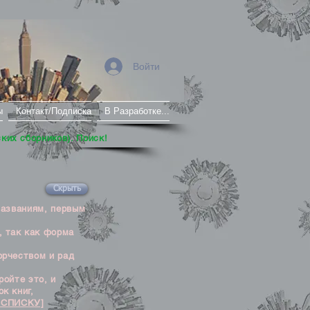
Войти
ы
Контакт/Подписка
В Разработке...
ских сборников). Поиск!
Скрыть
названиям, первым
, так как форма
орчеством и рад
ойте это, и
к книг,
 СПИСКУ]