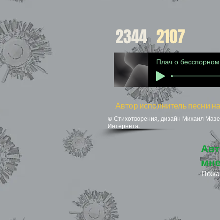
2344
2107
Плач о бесспорном
Автор исполнитель песни на
© Стихотворения, дизайн Михаил Мазел
Интернета.
Авт
мне
Пожа