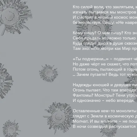
Кто силой воли, кто заклятьем,
изгнать пытаемся мы монстров 
И смотрят в чёрный космос мо
безмолвствуя. Пишу: «Не навр
Кому пишу? О чём пишу? Кто з
Себя предать возможно только 
Куда глядит дыра в душе сквоз
Там эхо: «Посмотри как Мир п
«Ты подчеркни…» – подвинет ч
Но даже чёрт не скажет, что по
Потом огонь, пылающий в горн
… Зачем пугаете? Ведь тот чуж
Надежды юношей и девушек пи
Огонь пылает. Что там впереди
Фантомы? Монстры? Тени утром
И однозначно – небо впереди.
Оставленные кем-то монолиты
глядят с Земли в космическую д
Молчат. И вы молчите – не пош
В ночи созвездий распускается