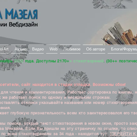
о/Art
Аудио
Видео
Web
Любимое
Об авторе
Блоги/Форум
екабрь
2022
года. Доступны 2170+
+ стихотворений
. (30++ поэтиче
тители, сайт находится в стадии отладки. Возможны сбои!
ля чтения и комментирования. Работает сортировка по книгам, 
к же работает поиск по одному и нескольким строкам.
ставлять отклики указывайте название или номер стихотворения
ения.
ет глубокую признательность всем кто заинтересовался его тв
 поиска, открыв текст стихотворения в новом окне, просто закр
а Михаила. Если Вы пришли на эту страничку по ссылке, то списо
по всем стихотворениям за 34 года - находится тут:
[ПЕРЕЙТИ К