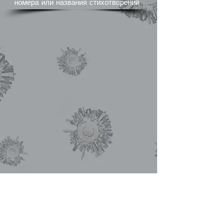
номера или названия стихотворений