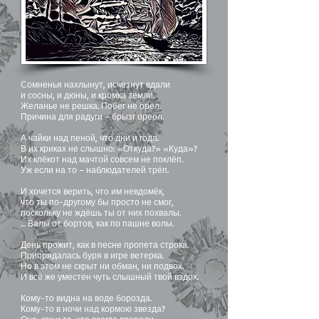
Сомненья нахлынут, исчезнут вдали
и сосны, и дюны, и кромка земли.
Желанье не решка. Побег не орёл.
Причина для радуги – брызг ореол.
А чайки над пеной, что дни и года.
В их криках не слышно: «Откуда?» «Куда»?
Их клёкот над мачтой совсем не поклёп.
Уж если на то – наблюдателей трёп.
И хочется верить, что им невдомёк,
что ты по-другому бы просто не смог,
поскольку не ждёшь ты от них похвалы.
… Валы от бортов, как по пашне волы.
День прожит, как в песне пропета строка.
Припрядалась буря в игре ветерка.
Но в этом не скрыт ни обман, ни подвох.
И всё же уместен чуть слышный твой вздох.
Кому-то видна на воде борозда.
Кому-то в ночи над кормою звезда?