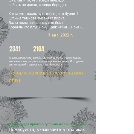
Она, как и та, что всегда впереди,
забыть не давая, сердца бередит.
Как может нахлынуть всё то, что бурлит?
Огонь в темноте высекает пирит.
Валы подставляют крутые бока.
Корабль что плуг. Ночь. Крик чайки. «Пока»…
7 авг. 2022 г.
2341
2104
© Стихотворения, дизайн Михаил Мазель. Иллюстрации
или авторские рисунки или авторские коллажи. Исходники
для коллажей - авторские и из Интернета.
Автор исполнитель песни на мои
стихи
Автору будет приятно "услышать" Ваше мнение:
Пожалуйста, указывайте в откликах