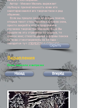
на все стихотворения.
Автор - Михаил Мазель выражает
глубокую признательность всем кто
заинтересовался его творчеством и рад
общению.
Если вы пришли сюда из формы поиска,
открыв текст стихотворения в новом окне,
просто закройте это, и продолжите
изучение творчества Михаила. Если Вы
пришли на эту страничку по ссылке, то
список книг, стихотворений и формы поиска
по всем стихотворениям за 34 года -
находится тут:
[ПЕРЕЙТИ К СПИСКУ]
Скрыть
Вкрапления
Окна, зеркала и витражи
Назад
Вперёд