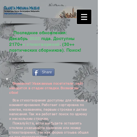
Последние обновления:
Декабрь
2022
года. Доступны
2170+
+ стихотворений
. (30++
поэтических сборников). Поиск!
Share
Внимание!! Уважаемые посетители, сайт
находится в стадии отладки. Возможны
сбои!
Все стихотворения доступны для чтения и
комментирования. Работает сортировка по
книгам, названиям, первым строкам и датам
написания. Так же работает поиск по одному
и нескольким строкам.
Пожалуйста, если вы будете оставлять
отклики указывайте название или номер
стихотворения, так как форма отзыва общая