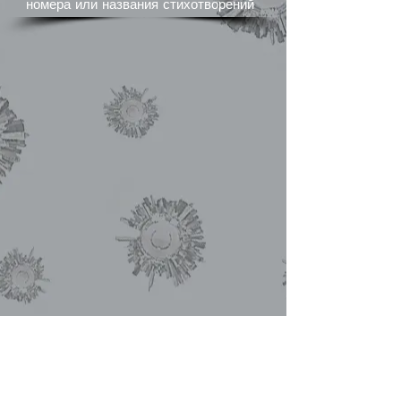
номера или названия стихотворений