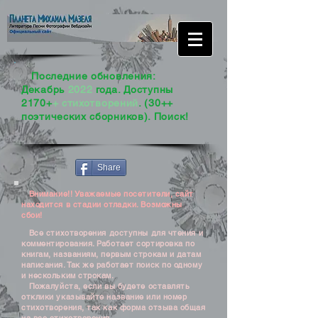
Последние обновления:
Декабрь
2022
года. Доступны
2170+
+ стихотворений
. (30++
поэтических сборников). Поиск!
Share
Внимание!! Уважаемые посетители, сайт
находится в стадии отладки. Возможны
сбои!
Все стихотворения доступны для чтения и
комментирования. Работает сортировка по
книгам, названиям, первым строкам и датам
написания. Так же работает поиск по одному
и нескольким строкам.
Пожалуйста, если вы будете оставлять
отклики указывайте название или номер
стихотворения, так как форма отзыва общая