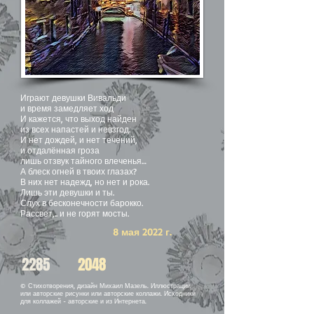
Играют девушки Вивальди
и время замедляет ход
И кажется, что выход найден
из всех напастей и невзгод.
И нет дождей, и нет течений,
и отдалённая гроза
лишь отзвук тайного влеченья…
А блеск огней в твоих глазах?
В них нет надежд, но нет и рока.
Лишь эти девушки и ты.
Слух в бесконечности барокко.
Рассвет,.. и не горят мосты.
8 мая 2022 г.
2285
2048
© Стихотворения, дизайн Михаил Мазель. Иллюстрации
или авторские рисунки или авторские коллажи. Исходники
для коллажей - авторские и из Интернета.