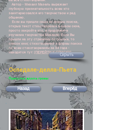
на все стихотворения.
Автор - Михаил Мазель выражает
глубокую признательность всем кто
заинтересовался его творчеством и рад
общению.
Если вы пришли сюда из формы поиска,
открыв текст стихотворения в новом окне,
просто закройте это, и продолжите
изучение творчества Михаила. Если Вы
пришли на эту страничку по ссылке, то
список книг, стихотворений и формы поиска
по всем стихотворениям за 34 года -
находится тут:
[ПЕРЕЙТИ К СПИСКУ]
Скрыть
Оспедале-делла-Пьета
Прогулка вдоль грозы
Назад
Вперёд