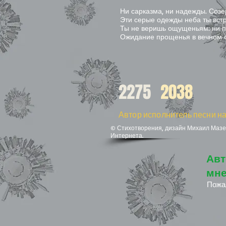
Ни сарказма, ни надежды. Созе
Эти серые одежды неба ты встр
Ты не веришь ощущеньям: ни пр
Ожидание прощенья в вечном с
2275
2038
Автор исполнитель песни на
© Стихотворения, дизайн Михаил Мазел
Интернета.
Авт
мне
Пожа