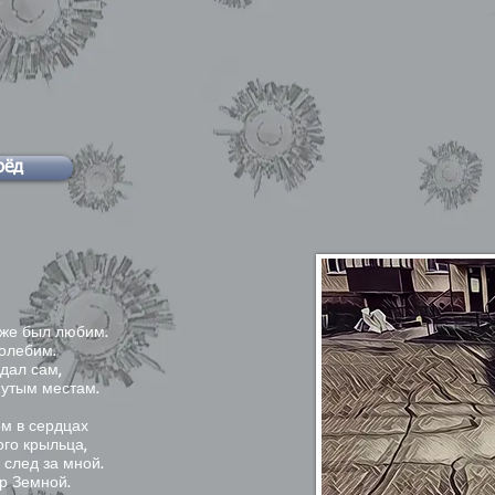
рёд
еже был любим.
олебим.
едал сам,
нутым местам.
ом в сердцах
ого крыльца,
 след за мной.
р Земной.