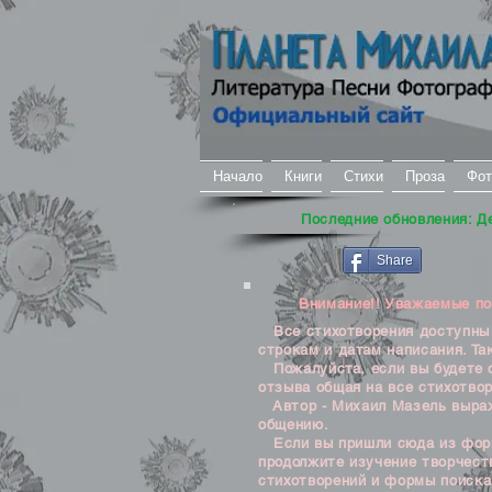
Начало
Книги
Стихи
Проза
Фот
Последние обновления: Д
Share
Внимание!! Уважаемые посе
Все стихотворения доступны д
строкам и датам написания. Та
Пожалуйста, если вы будете о
отзыва общая на все стихотвор
Автор - Михаил Мазель выража
общению.
Если вы пришли сюда из формы
продолжите изучение творчеств
стихотворений и формы поиска 