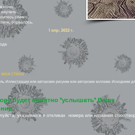
в ночи.
 научить
оитесь слёз.
тите, сорвалось.
1 апр. 2022 г.
года
 мои стихи
ь. Иллюстрации или авторские рисунки или авторские коллажи. Исходники дл
ору будет приятно "услышать" Ваше
ние:
луйста, указывайте в откликах номера или названия стихотво