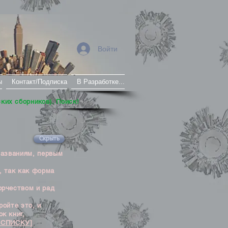
Войти
ы
Контакт/Подписка
В Разработке...
ских сборников). Поиск!
Скрыть
названиям, первым
, так как форма
орчеством и рад
ойте это, и
к книг,
 СПИСКУ]