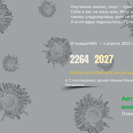
Окутанное шалью, лицо – луна 
Себя и вас не жаль мне. Могу и
такому хладнокровью, коль не б
А если вдруг вздохнулось… Прос
27 января1991 – 1 апреля 2022 
2264
2027
Автор исполнитель песни на
© Стихотворения, дизайн Михаил Мазел
Интернета.
Авт
мне
Пожа