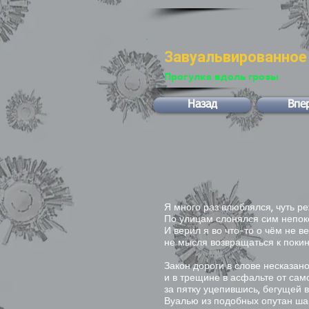
Завуальвированное
Прогулка вдоль грозы
Назад
Впе
Я много раз влюблялся, чуть р
По улицам слонялся сим непок
И верил я во что-то о чём не в
не мысля возвращаться к поки
Закон дороги в слове несказан
и в трещине в асфальте от сам
за пятку уцепившись, бегущей в
Вуалью из подобных опутан ша