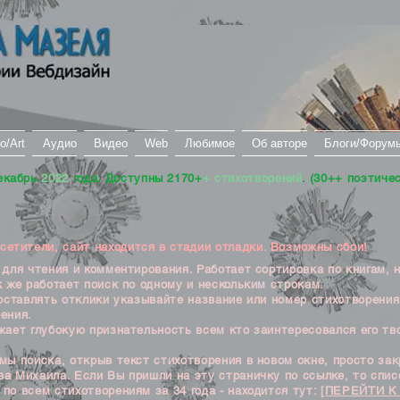
о/Art
Аудио
Видео
Web
Любимое
Об авторе
Блоги/Форум
екабрь
2022
года. Доступны 2170+
+ стихотворений
. (30++ поэтиче
тители, сайт находится в стадии отладки. Возможны сбои!
ля чтения и комментирования. Работает сортировка по книгам, 
к же работает поиск по одному и нескольким строкам.
ставлять отклики указывайте название или номер стихотворения
ения.
ет глубокую признательность всем кто заинтересовался его тв
 поиска, открыв текст стихотворения в новом окне, просто закр
а Михаила. Если Вы пришли на эту страничку по ссылке, то списо
по всем стихотворениям за 34 года - находится тут:
[ПЕРЕЙТИ К